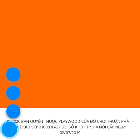
.
.
.
© 2020 BẢN QUYỀN THUỘC PLAYWOOD CỦA ĐỒ CHƠI THUẬN PHÁT -
GPĐKKD SỐ: 0108806437 DO SỞ KHĐT TP. HÀ NỘI CẤP NGÀY
02/07/2019