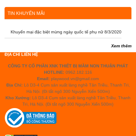
TIN KHUYẾN MÃI
Khuyến mại đặc biệt mừng ngày quốc tế phụ nữ 8/3/2020
Xem thêm
ĐỊA CHỈ LIÊN HỆ
CÔNG TY CỔ PHẦN XNK THIẾT BỊ MẦM NON THUẬN PHÁT
HOTLINE:
0962.182.116
Email:
playwood.vn@gmail.com
Địa Chỉ:
Lô D3-4 Cụm sản xuất làng nghề Tân Triều, Thanh Trì,
Hà Nội. (Đi tắt ngõ 300 Nguyễn Xiển 500m)
Kho Xưởng:
Lô D3-4 Cụm sản xuất làng nghề Tân Triều, Thanh
Trì, Hà Nội. (Đi tắt ngõ 300 Nguyễn Xiển 500m)