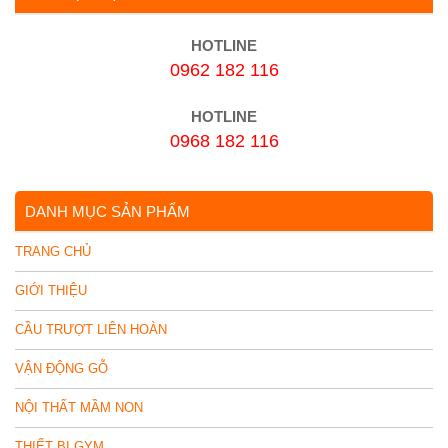
HOTLINE
0962 182 116
HOTLINE
0968 182 116
DANH MỤC SẢN PHẨM
TRANG CHỦ
GIỚI THIỆU
CẦU TRƯỢT LIÊN HOÀN
VẬN ĐỘNG GỖ
NỘI THẤT MẦM NON
THIẾT BỊ GYM