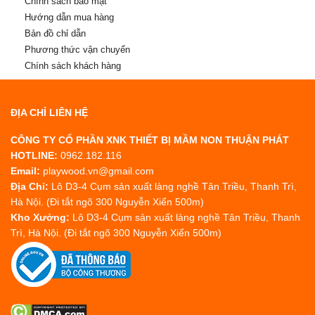
Chính sách bảo mật
Hướng dẫn mua hàng
Bản đồ chỉ dẫn
Phương thức vận chuyển
Chính sách khách hàng
ĐỊA CHỈ LIÊN HỆ
CÔNG TY CỔ PHẦN XNK THIẾT BỊ MẦM NON THUẬN PHÁT
HOTLINE:
0962.182.116
Email:
playwood.vn@gmail.com
Địa Chỉ:
Lô D3-4 Cụm sản xuất làng nghề Tân Triều, Thanh Trì,
Hà Nội. (Đi tắt ngõ 300 Nguyễn Xiển 500m)
Kho Xưởng:
Lô D3-4 Cụm sản xuất làng nghề Tân Triều, Thanh
Trì, Hà Nội. (Đi tắt ngõ 300 Nguyễn Xiển 500m)