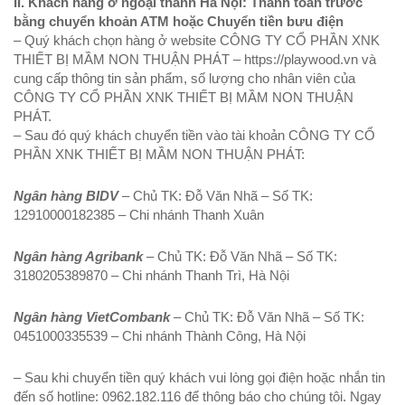
II. Khách hàng ở ngoại thành Hà Nội: Thanh toán trước
bằng chuyển khoản ATM hoặc Chuyển tiền bưu điện
– Quý khách chọn hàng ở website CÔNG TY CỔ PHẦN XNK
THIẾT BỊ MẦM NON THUẬN PHÁT – https://playwood.vn và
cung cấp thông tin sản phẩm, số lượng cho nhân viên của
CÔNG TY CỔ PHẦN XNK THIẾT BỊ MẦM NON THUẬN
PHÁT.
– Sau đó quý khách chuyển tiền vào tài khoản CÔNG TY CỔ
PHẦN XNK THIẾT BỊ MẦM NON THUẬN PHÁT:
Ngân hàng BIDV
– Chủ TK: Đỗ Văn Nhã – Số TK:
12910000182385 – Chi nhánh Thanh Xuân
Ngân hàng Agribank
– Chủ TK: Đỗ Văn Nhã – Số TK:
3180205389870 – Chi nhánh Thanh Trì, Hà Nội
Ngân hàng VietCombank
– Chủ TK: Đỗ Văn Nhã – Số TK:
0451000335539 – Chi nhánh Thành Công, Hà Nội
– Sau khi chuyển tiền quý khách vui lòng gọi điện hoặc nhắn tin
đến số hotline: 0962.182.116 để thông báo cho chúng tôi. Ngay