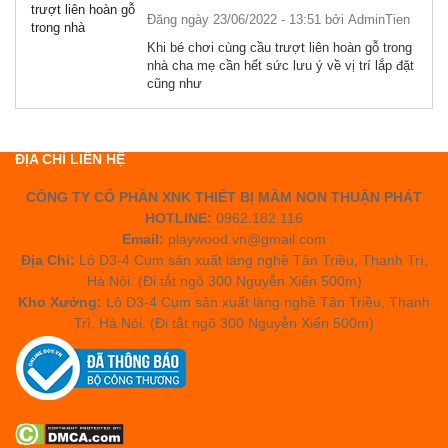
Đăng ngày 23/06/2022 - 13:51 bởi
AdminTien
Khi bé chơi cùng cầu trượt liên hoàn gỗ trong
nhà cha mẹ cần hết sức lưu ý về vị trí lắp đặt
cũng như
ĐỊA CHỈ LIÊN HỆ
CÔNG TY CỔ PHẦN XNK THIẾT BỊ MẦM NON THUẬN PHÁT
HOTLINE:
0962.182.116
Email:
playwood.vn@gmail.com
Địa Chỉ:
Lô D3-4 Cụm sản xuất làng nghề Tân Triều, Thanh Trì,
Hà Nội. (Đi tắt ngõ 300 Nguyễn Xiển 500m)
Kho Xưởng:
Lô D3-4 Cụm sản xuất làng nghề Tân Triều, Thanh
Trì, Hà Nội. (Đi tắt ngõ 300 Nguyễn Xiển 500m)