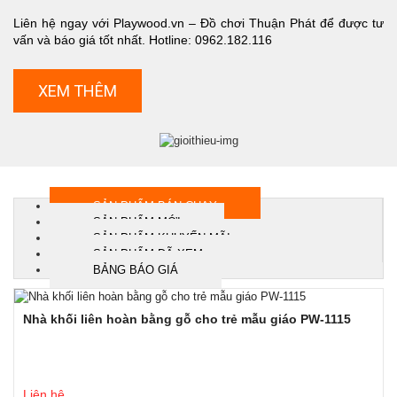
Liên hệ ngay với Playwood.vn – Đồ chơi Thuận Phát để được tư
vấn và báo giá tốt nhất. Hotline: 0962.182.116
XEM THÊM
SẢN PHẨM BÁN CHẠY
SẢN PHẨM MỚI
SẢN PHẨM KHUYẾN MÃI
SẢN PHẨM ĐÃ XEM
BẢNG BÁO GIÁ
Nhà khối liên hoàn bằng gỗ cho trẻ mẫu giáo PW-1115
Liên hệ