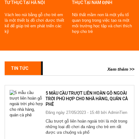
TƯ THỤC TẠI HÀ NỘI
THỤC TẠI NAM ĐỊNH
Vách leo núi bằng gỗ cho trẻ em
Nội thất mầm non là một yếu tố
là một thiết bị đồ chơi được thiết
quan trọng trong việc tạo ra một
kế để giúp trẻ em phát triển các
môi trường học tập và chơi thích
kỹ
hợp cho trẻ
TIN TỨC
Xem thêm >>
5 MẪU CẦU TRƯỢT LIÊN HOÀN GỖ NGOÀI
TRỜI PHÙ HỢP CHO NHÀ HÀNG, QUÁN CÀ
PHÊ
Đăng ngày 27/05/2023 - 15:48 bởi
AdminTien
Cầu trượt gỗ liên hoàn ngoài trời là một trong
những loại đồ chơi đa năng cho trẻ em rất
được ưa chuộng và phổ