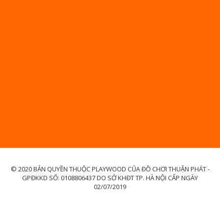
© 2020 BẢN QUYỀN THUỘC PLAYWOOD CỦA ĐỒ CHƠI THUẬN PHÁT -
GPĐKKD SỐ: 0108806437 DO SỞ KHĐT TP. HÀ NỘI CẤP NGÀY
02/07/2019