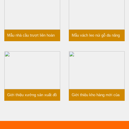
Mẫu nhà cầu trượt liên hoàn
Mẫu vách leo núi gỗ đa năng
gỗ cho bé mầm non 2020
cho bé mầm non 2020
Giới thiệu xưởng sản xuất đồ
Giới thiệu kho hàng mới của
chơi vận động mầm non gỗ
đồ chơi mầm non Hà Huy
của Playwood