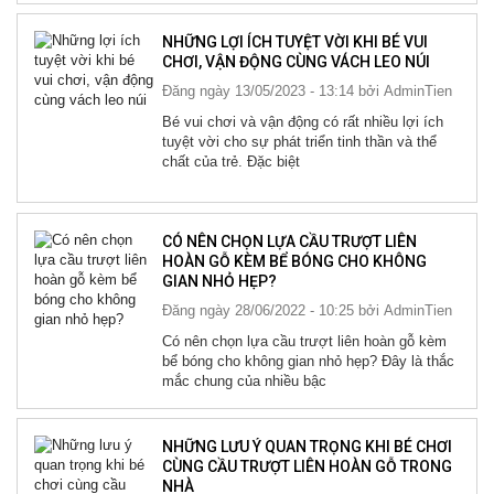
NHỮNG LỢI ÍCH TUYỆT VỜI KHI BÉ VUI
CHƠI, VẬN ĐỘNG CÙNG VÁCH LEO NÚI
Đăng ngày 13/05/2023 - 13:14 bởi
AdminTien
Bé vui chơi và vận động có rất nhiều lợi ích
tuyệt vời cho sự phát triển tinh thần và thể
chất của trẻ. Đặc biệt
CÓ NÊN CHỌN LỰA CẦU TRƯỢT LIÊN
HOÀN GỖ KÈM BỂ BÓNG CHO KHÔNG
GIAN NHỎ HẸP?
Đăng ngày 28/06/2022 - 10:25 bởi
AdminTien
Có nên chọn lựa cầu trượt liên hoàn gỗ kèm
bể bóng cho không gian nhỏ hẹp? Đây là thắc
mắc chung của nhiều bậc
NHỮNG LƯU Ý QUAN TRỌNG KHI BÉ CHƠI
CÙNG CẦU TRƯỢT LIÊN HOÀN GỖ TRONG
NHÀ