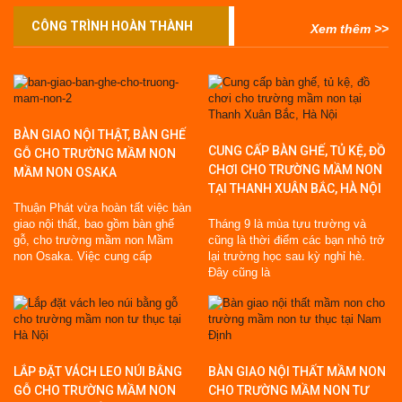
CÔNG TRÌNH HOÀN THÀNH
Xem thêm >>
BÀN GIAO NỘI THẬT, BÀN GHẾ
CUNG CẤP BÀN GHẾ, TỦ KỆ, ĐỒ
GỖ CHO TRƯỜNG MẦM NON
CHƠI CHO TRƯỜNG MẦM NON
MẦM NON OSAKA
TẠI THANH XUÂN BẮC, HÀ NỘI
Thuận Phát vừa hoàn tất việc bàn
giao nội thất, bao gồm bàn ghế
Tháng 9 là mùa tựu trường và
gỗ, cho trường mầm non Mầm
cũng là thời điểm các bạn nhỏ trở
non Osaka. Việc cung cấp
lại trường học sau kỳ nghỉ hè.
Đây cũng là
LẮP ĐẶT VÁCH LEO NÚI BẰNG
BÀN GIAO NỘI THẤT MẦM NON
GỖ CHO TRƯỜNG MẦM NON
CHO TRƯỜNG MẦM NON TƯ