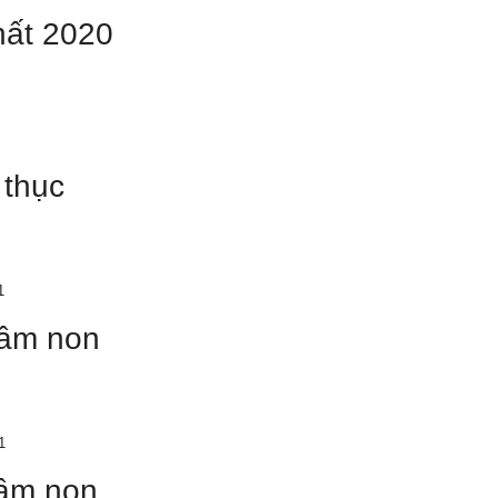
hất 2020
 thục
mầm non
mầm non