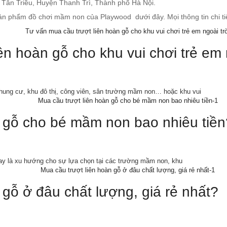
 Tân Triều, Huyện Thanh Trì, Thành phố Hà Nội.
n phẩm đồ chơi mầm non của Playwood dưới đây. Mọi thông tin chi tiết x
ên hoàn gỗ cho khu vui chơi trẻ em 
 chung cư, khu đô thị, công viên, sân trường mầm non… hoặc khu vui
n gỗ cho bé mầm non bao nhiêu tiền
ay là xu hướng cho sự lựa chọn tại các trường mầm non, khu
 gỗ ở đâu chất lượng, giá rẻ nhất?