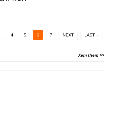
3
4
5
6
7
NEXT
LAST »
Xem thêm >>