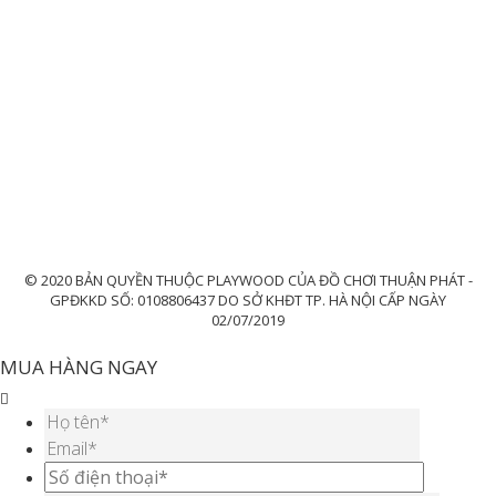
© 2020 BẢN QUYỀN THUỘC PLAYWOOD CỦA ĐỒ CHƠI THUẬN PHÁT -
GPĐKKD SỐ: 0108806437 DO SỞ KHĐT TP. HÀ NỘI CẤP NGÀY
02/07/2019
MUA HÀNG NGAY