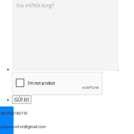
.
tel:0962182116
.
playwood.vn@gmail.com