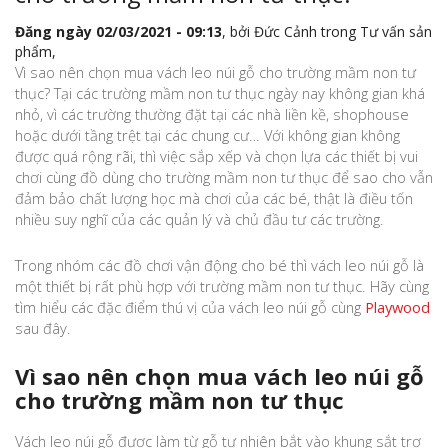
Đăng ngày 02/03/2021 - 09:13
, bởi
Đức Cảnh
trong
Tư vấn sản
phẩm
,
Vì sao nên chọn mua vách leo núi gỗ cho trường mầm non tư
thục? Tại các trường mầm non tư thục ngày nay không gian khá
nhỏ, vì các trường thường đặt tại các nhà liền kề, shophouse
hoặc dưới tầng trệt tại các chung cư… Với không gian không
được quá rộng rãi, thì việc sắp xếp và chọn lựa các thiết bị vui
chơi cùng đồ dùng cho trường mầm non tư thục để sao cho vẫn
đảm bảo chất lượng học mà chơi của các bé, thật là điều tốn
nhiều suy nghĩ của các quản lý và chủ đầu tư các trường.
Trong nhóm các đồ chơi vận động cho bé thì vách leo núi gỗ là
một thiết bị rất phù hợp với trường mầm non tư thục. Hãy cùng
tìm hiểu các đặc điểm thú vị của vách leo núi gỗ cùng
Playwood
sau đây.
Vì sao nên chọn mua vách leo núi gỗ
cho trường mầm non tư thục
Vách leo núi gỗ được làm từ gỗ tự nhiên bắt vào khung sắt trợ