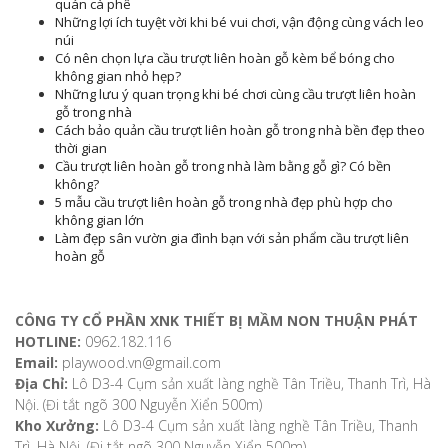
quán cà phê
Những lợi ích tuyệt vời khi bé vui chơi, vận động cùng vách leo
núi
Có nên chọn lựa cầu trượt liên hoàn gỗ kèm bể bóng cho
không gian nhỏ hẹp?
Những lưu ý quan trọng khi bé chơi cùng cầu trượt liên hoàn
gỗ trong nhà
Cách bảo quản cầu trượt liên hoàn gỗ trong nhà bền đẹp theo
thời gian
Cầu trượt liên hoàn gỗ trong nhà làm bằng gỗ gì? Có bền
không?
5 mẫu cầu trượt liên hoàn gỗ trong nhà đẹp phù hợp cho
không gian lớn
Làm đẹp sân vườn gia đình bạn với sản phẩm cầu trượt liên
hoàn gỗ
ĐỊA CHỈ LIÊN HỆ
CÔNG TY CỔ PHẦN XNK THIẾT BỊ MẦM NON THUẬN PHÁT
HOTLINE:
0962.182.116
Email:
playwood.vn@gmail.com
Địa Chỉ:
Lô D3-4 Cụm sản xuất làng nghề Tân Triều, Thanh Trì, Hà
Nội. (Đi tắt ngõ 300 Nguyễn Xiển 500m)
Kho Xưởng:
Lô D3-4 Cụm sản xuất làng nghề Tân Triều, Thanh
Trì, Hà Nội. (Đi tắt ngõ 300 Nguyễn Xiển 500m)