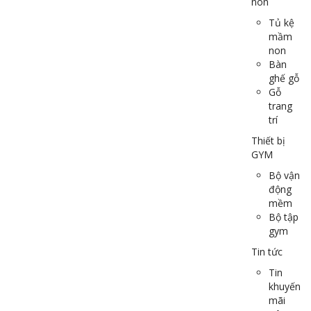
non
Tủ kệ
mầm
non
Bàn
ghế gỗ
Gỗ
trang
trí
Thiết bị
GYM
Bộ vận
động
mềm
Bộ tập
gym
Tin tức
Tin
khuyến
mãi