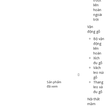
trượt
liên
hoàn
ngoài
trời
Vận
động gỗ
Bộ vận
động
liên
hoàn
Xích
đu gỗ
Vách
leo núi
gỗ
Sản phẩm
Thang
đã xem
leo xà
đu gỗ
Nội thất
mầm