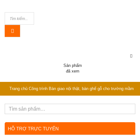
Sản phẩm
đã xem
Trang chủ
Công trình
Bàn giao nội thật, bàn ghế gỗ cho trường mầm
non Mầm non osaka
HỖ TRỢ TRỰC TUYẾN