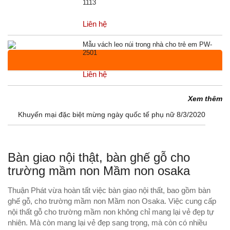
1113
Liên hệ
Mẫu vách leo núi trong nhà cho trẻ em PW-
2501
Liên hệ
VIDEO NỔI BẬT
TIN KHUYẾN MÃI
Xem thêm
Khuyến mại đặc biệt mừng ngày quốc tế phụ nữ 8/3/2020
Xem thêm
Bàn giao nội thật, bàn ghế gỗ cho
trường mầm non Mầm non osaka
Thuận Phát vừa hoàn tất việc bàn giao nội thất, bao gồm bàn
ghế gỗ, cho trường mầm non Mầm non Osaka. Việc cung cấp
nội thất gỗ cho trường mầm non không chỉ mang lại vẻ đẹp tự
nhiên. Mà còn mang lại vẻ đẹp sang trọng, mà còn có nhiều