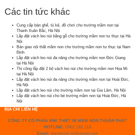
Các tin tức khác
Cung cấp bàn ghế, tủ kệ, đồ chơi cho trường mầm non tại
Thanh Xuân Bắc, Hà Nội
Lắp đặt vách leo núi bằng gỗ cho trường mầm non tư thục tại Hà
Nội
Bàn giao nội thất mầm non cho trường mầm non tư thục tại Nam
Định
Lắp đặt vách leo núi đa năng cho trường mầm non Đức Giang
tại Hà Nội
Thi công lắp đặt 2 bộ vách leo núi cho trường mầm non Họa Mi
tại Hà Nội
Lắp đặt vách leo núi đa năng cho trường mầm non tại Hoài Đức,
Hà Nội
Lắp đặt vách leo núi cho trường mầm non tại Gia Lâm, Hà Nội
Lắp đặt vách leo núi cho bé trường mầm non tại Hoài Đức, Hà
Nội
ĐỊA CHỈ LIÊN HỆ
CÔNG TY CỔ PHẦN XNK THIẾT BỊ MẦM NON THUẬN PHÁT
HOTLINE:
0962.182.116
Email:
playwood.vn@gmail.com