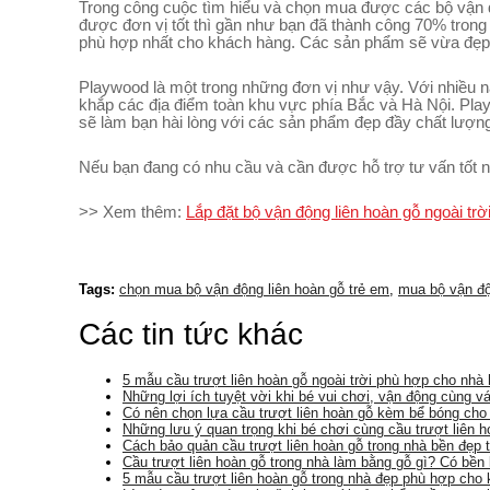
Trong công cuộc tìm hiểu và chọn mua được các bộ vận độ
được đơn vị tốt thì gần như bạn đã thành công 70% trong 
phù hợp nhất cho khách hàng. Các sản phẩm sẽ vừa đẹp 
Playwood là một trong những đơn vị như vậy. Với nhiều n
khắp các địa điểm toàn khu vực phía Bắc và Hà Nội. Playwo
sẽ làm bạn hài lòng với các sản phẩm đẹp đầy chất lượng 
Nếu bạn đang có nhu cầu và cần được hỗ trợ tư vấn tốt nh
>> Xem thêm:
Lắp đặt bộ vận động liên hoàn gỗ ngoài tr
Tags:
chọn mua bộ vận động liên hoàn gỗ trẻ em
,
mua bộ vận độ
Các tin tức khác
5 mẫu cầu trượt liên hoàn gỗ ngoài trời phù hợp cho nhà
Những lợi ích tuyệt vời khi bé vui chơi, vận động cùng vá
Có nên chọn lựa cầu trượt liên hoàn gỗ kèm bể bóng cho
Những lưu ý quan trọng khi bé chơi cùng cầu trượt liên h
Cách bảo quản cầu trượt liên hoàn gỗ trong nhà bền đẹp t
Cầu trượt liên hoàn gỗ trong nhà làm bằng gỗ gì? Có bền
5 mẫu cầu trượt liên hoàn gỗ trong nhà đẹp phù hợp cho 