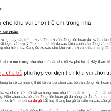
20
 cho khu vui chơi trẻ em trong nhà
n sản phẩm
,
thường thấy các trò chơi và đồ chơi vận động liên hoàn được làm từ 
ất logic và hợp lý để kích thích tối đa các khía cạnh vận động và phá
rong nhà hiện nay, đang được các chủ khu vui chơi và khách hàng đánh
hơi trẻ em trong nhà
như thế nào cho tốt và phù hợp? Hãy tham kh
gỗ cho trẻ
phù hợp với diện tích khu vui chơi t
chúng ta sẽ có những thiết kế và lựa chọn các bộ vận động liên hoàn 
a và nhỏ (<70 m2) sẽ có hạng mục nhà liên hoàn trong nhà, phần diện
ờng. Nên chọn các bộ vận động liên hoàn gỗ đa năng có đủ các hình 
ốp leo trèo, chuỗi
xà đu gỗ
kết hợp thang leo gỗ tứ diện và các cầu 