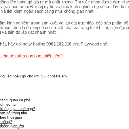
ng liên hoàn gỗ giá rẻ mà chất lượng. Thì việc chọn được đơn vị uy
việc chọn mua. Đơn vị uy tín và giàu kinh nghiệm họ sẽ có đầy đủ thô
và tiết kiệm ngân sách cũng như không gian nhất.
ăm kinh nghiệm trong sản xuất và lắp đặt trực tiếp, các sản phẩm đồ
od cũng là đơn vị có cơ sở vật chất và trang thiết bị tốt, hiện đại 
và tiến độ lắp đặt nhanh nhất.
ất, hãy gọi ngay hotline
0962.182.116
của Playwood nhé.
ời cho bé mầm non bao nhiêu tiền?
ng liên hoàn gỗ cho khu vui chơi trẻ em
 hàng, quán cà phê
ch leo núi
 không gian nhỏ hẹp?
oàn gỗ trong nhà
heo thời gian
 không?
không gian lớn