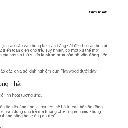
Xem thêm
nhựa cao cấp và khung kết cấu bằng sắt để cho các bé vui
t triển toàn diện cho trẻ. Tuy nhiên, có một xu thế mới
 giá hay và thú vị, đó là
chọn mua các bộ vận động liên
ảo các chia sẻ kinh nghiệm của Playwood dưới đây.
rong nhà
gỗ linh hoạt tương ứng.
 tích thoáng còn lại bạn có thể bố trí các bộ vận động
thức vận động cho trẻ mà không chiếm quá nhiều không
gỗ thăng bằng hoặc ống chui gỗ…