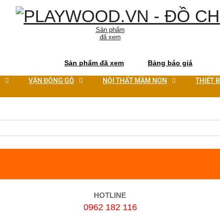
Sản phẩm
đã xem
Sản phẩm đã xem
Bảng báo giá
VẬN ĐỘNG GỖ
NỘI THẤT MẦM NON
THIẾT 
 vui chơi trẻ em trong nhà
HOTLINE
0962 182 116