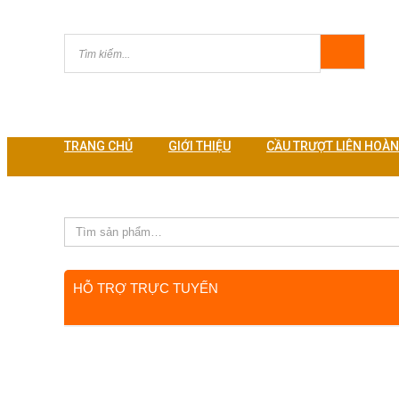
TRANG CHỦ
GIỚI THIỆU
CẦU TRƯỢT LIÊN HOÀN
vấn sản phẩm
>
Chọn mua bộ vận động liên hoàn gỗ cho khu
HỖ TRỢ TRỰC TUYẾN