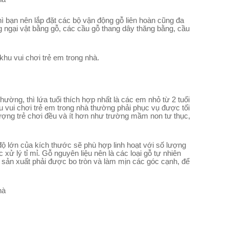
ì bạn nên lắp đặt các bộ vận động gỗ liên hoàn cũng đa
 ngại vật bằng gỗ, các cầu gỗ thang dây thăng bằng, cầu
khu vui chơi trẻ em trong nhà.
ờng, thì lứa tuổi thích hợp nhất là các em nhỏ từ 2 tuổi
u vui chơi trẻ em trong nhà thường phải phục vụ được tối
lượng trẻ chơi đều và ít hơn như trường mầm non tư thục,
 độ lớn của kích thước sẽ phù hợp linh hoạt với số lượng
ử lý tỉ mỉ. Gỗ nguyên liệu nên là các loại gỗ tự nhiên
 sản xuất phải được bo tròn và làm mịn các góc cạnh, để