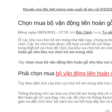
Khuyến mại đặc biệt mừng ngày quốc tế phụ nữ 8/3/20
Chọn mua bộ vận động liên hoàn gỗ
Đăng ngày 08/01/2021 - 17:19
, bởi
Đức Cảnh
trong
Tư vấ
Ở các khu vui chơi trẻ em trong nhà hiện nay, chúng ta 
chơi. Các trò chơi luôn được kết hợp và kết nối với nhau r
trong thiết kế và chọn đồ chơi của khu vui chơi trẻ em t
hoàn gỗ cho khu vui chơi trẻ em trong nhà
.
Vậy
chọn mua bộ vận động liên hoàn gỗ cho khu vui c
Phải chọn mua
bộ vận động liên hoàn 
Tùy theo diện tích của khu vui chơi trẻ em trong nhà mà 
Thông thường với các khu vui chơi trẻ em trong nhà cỡ vừ
liên hoàn gỗ cỡ vừa thay cho các đồ chơi rời thông thư
gian và diện tích như: bộ vách leo núi kết hợp dây leo và l