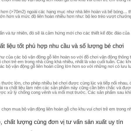
lớn hơn (>70m2) ngoài các hạng mục như nhà liên hoàn và bể bóng… th
ớn hơn và mức độ liên hoàn nhiều hơn như: bộ leo trèo vượt chướng
ắn và tự nhiên, đó sẽ là cảm hứng mới cho các thiết kế độc đáo của 
t liệu tốt phù hợp nhu cầu và số lượng bé chơi
 của các bộ vận động gỗ liên hoàn so với đồ chơi vận động thông thư
 chơi trẻ em trong nhà cũng khá nhiều, nhất là vào cuối tuần. Các kh
 các bộ vận động gỗ liên hoàn cũng lớn hơn so với những nơi có lưu 
ch thước lớn, cho phép nhiều bé chơi được cùng lúc và tiếp nối nhau,
ài ra chất liệu làm nên các sản phẩm này cũng cần bền chắc và được x
 được xử lý chống cong vênh và mối mọt trước. Các sản phẩm sau khi
 chất lượng cùng đơn vị tư vấn sản xuất uy tín