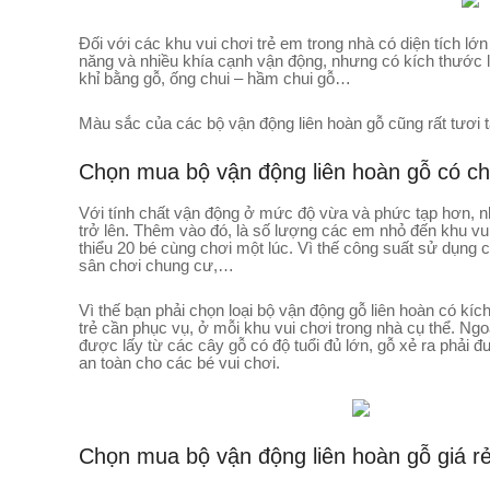
Đối với các khu vui chơi trẻ em trong nhà có diện tích 
năng và nhiều khía cạnh vận động, nhưng có kích thước l
khỉ bằng gỗ, ống chui – hầm chui gỗ…
Màu sắc của các bộ vận động liên hoàn gỗ cũng rất tươi t
Chọn mua bộ vận động liên hoàn gỗ có chấ
Với tính chất vận động ở mức độ vừa và phức tạp hơn, như
trở lên. Thêm vào đó, là số lượng các em nhỏ đến khu vui
thiểu 20 bé cùng chơi một lúc. Vì thế công suất sử dụng
sân chơi chung cư,…
Vì thế bạn phải chọn loại bộ vận động gỗ liên hoàn có kí
trẻ cần phục vụ, ở mỗi khu vui chơi trong nhà cụ thể. Ngo
được lấy từ các cây gỗ có độ tuổi đủ lớn, gỗ xẻ ra phải
an toàn cho các bé vui chơi.
Chọn mua bộ vận động liên hoàn gỗ giá rẻ,