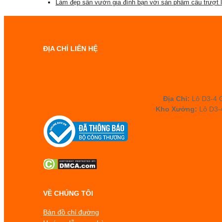
Làm đẹp sân vườn gia đình bạn với sản phẩm cầu trượt l
ĐỊA CHỈ LIÊN HỆ
Địa Chỉ:
Lô D3-4 C
Kho Xưởng:
Lô D3-4
VỀ CHÚNG TÔI
Bản đồ chỉ đường