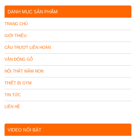
DANH MỤC SẢN PHẨM
TRANG CHỦ
GIỚI THIỆU
CẦU TRƯỢT LIÊN HOÀN
VẬN ĐỘNG GỖ
NỘI THẤT MẦM NON
THIẾT BỊ GYM
TIN TỨC
LIÊN HỆ
VIDEO NỔI BẬT