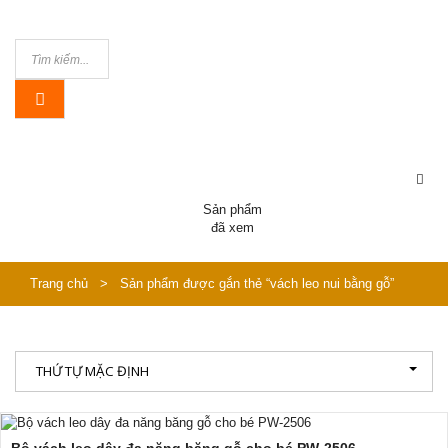
Sản phẩm
đã xem
Trang chủ
>
Sản phẩm được gắn thẻ “vách leo nui bằng gỗ”
THỨ TỰ MẶC ĐỊNH
Bộ vách leo dây đa năng băng gỗ cho bé PW-2506