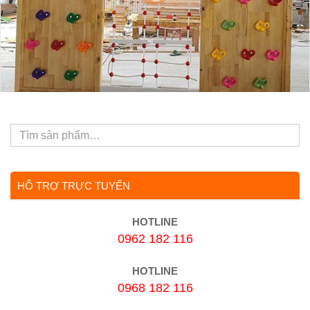
Mẫu vách leo núi hình ngôi nhà cho trường mầm non PW-
2508
HỖ TRỢ TRỰC TUYẾN
HOTLINE
Liên hệ
0962 182 116
HOTLINE
0968 182 116