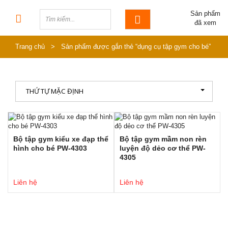
Sản phẩm
đã xem
Trang chủ
>
Sản phẩm được gắn thẻ “dụng cụ tập gym cho bé”
THỨ TỰ MẶC ĐỊNH
Bộ tập gym kiểu xe đạp thể
Bộ tập gym mầm non rèn
hình cho bé PW-4303
luyện độ dẻo cơ thể PW-
4305
Liên hệ
Liên hệ