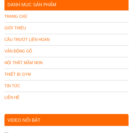
DANH MỤC SẢN PHẨM
TRANG CHỦ
GIỚI THIỆU
CẦU TRƯỢT LIÊN HOÀN
VẬN ĐỘNG GỖ
NỘI THẤT MẦM NON
THIẾT BỊ GYM
TIN TỨC
LIÊN HỆ
VIDEO NỔI BẬT