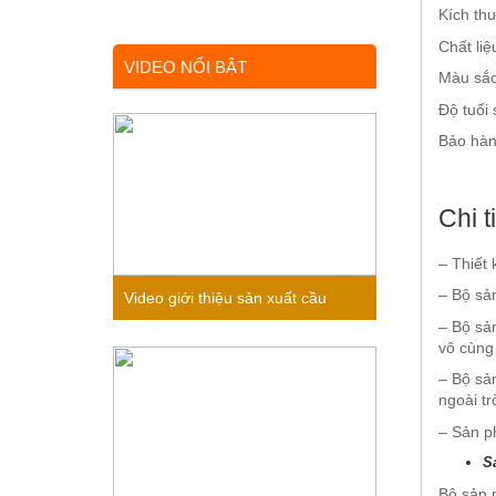
Kích thư
Chất liệ
VIDEO NỔI BẬT
Màu sắc
Độ tuổi 
Bảo hàn
Chi 
– Thiết 
– Bộ sản
Video giới thiệu sản xuất cầu
– Bộ sản
trượt liên hoàn gỗ trong nhà cho
vô cùng 
– Bộ sả
bé
ngoài tr
– Sản ph
S
Bộ sản p