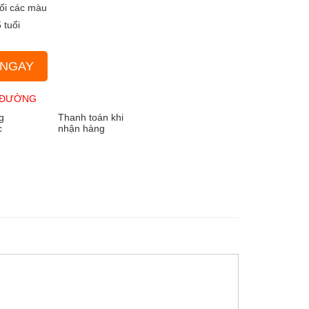
hối các màu
 tuổi
 NGAY
 ĐƯỜNG
g
Thanh toán khi
c
nhận hàng