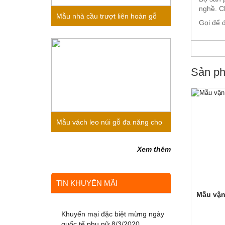
nghề. C
Mẫu nhà cầu trượt liên hoàn gỗ
Gọi để đ
cho bé mầm non 2020
Sản ph
Mẫu vách leo núi gỗ đa năng cho
bé mầm non 2020
Xem thêm
TIN KHUYẾN MÃI
Mẫu vận
Khuyến mại đặc biệt mừng ngày
quốc tế phụ nữ 8/3/2020