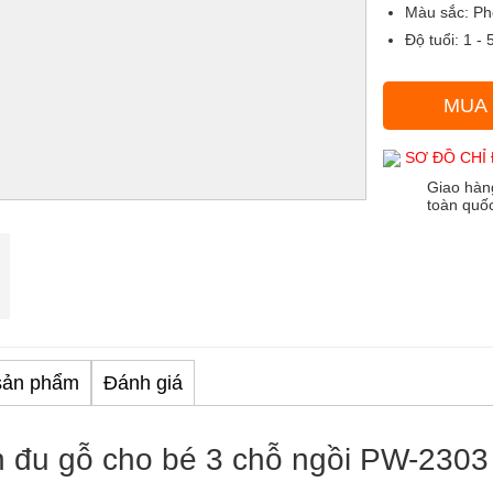
Màu sắc
: P
Độ tuổi:
1 - 5
MUA
SƠ ĐỒ CHỈ
Giao hàn
toàn quố
sản phẩm
Đánh giá
h đu gỗ cho bé 3 chỗ ngồi PW-2303