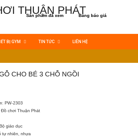
Sản phẩm đã xem
Bảng báo giá
IẾT BỊ GYM
TIN TỨC
LIÊN HỆ
 GỖ CHO BÉ 3 CHỖ NGỒI
m:
PW-2303
Đồ chơi Thuận Phát
Bộ giáo dục
 tự nhiên, nhựa