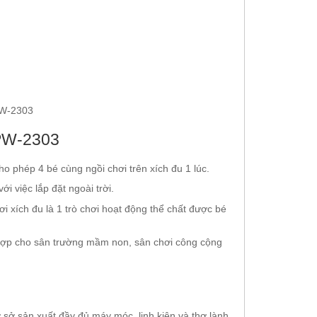
PW-2303
o phép 4 bé cùng ngồi chơi trên xích đu 1 lúc.
i việc lắp đặt ngoài trời.
i xích đu là 1 trò chơi hoạt động thể chất được bé
hợp cho sân trường mầm non, sân chơi công cộng
 sở sản xuất đầy đủ máy móc, linh kiện và thợ lành