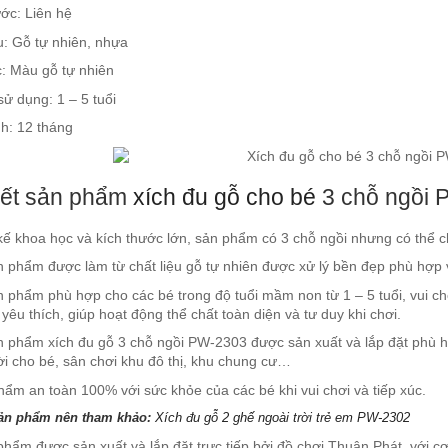
ớc: Liên hệ
u: Gỗ tự nhiên, nhựa
: Màu gỗ tự nhiên
sử dụng: 1 – 5 tuổi
h: 12 tháng
tiết sản phẩm
xích đu gỗ cho bé
3 chỗ ngồi 
kế khoa học và kích thước lớn, sản phẩm có 3 chỗ ngồi nhưng có thể ch
 phẩm được làm từ chất liệu gỗ tự nhiên được xử lý bền đẹp phù hợp vớ
 phẩm phù hợp cho các bé trong độ tuổi mầm non từ 1 – 5 tuổi, vui chơ
yêu thích, giúp hoạt động thể chất toàn diện và tư duy khi chơi.
n phẩm xích đu gỗ 3 chỗ ngồi PW-2303 được sản xuất và lắp đặt phù 
ời cho bé, sân chơi khu đô thị, khu chung cư…
ẩm an toàn 100% với sức khỏe của các bé khi vui chơi và tiếp xúc.
ản phẩm nên tham khảo:
Xích đu gỗ 2 ghế ngoài trời trẻ em PW-2302
hẩm được sản xuất và lắp đặt trực tiếp bởi đồ chơi Thuận Phát, với cơ