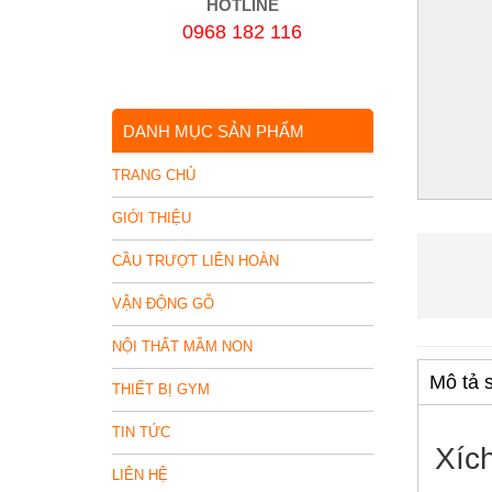
HOTLINE
0968 182 116
DANH MỤC SẢN PHẨM
TRANG CHỦ
GIỚI THIỆU
CẦU TRƯỢT LIÊN HOÀN
VẬN ĐỘNG GỖ
NỘI THẤT MẦM NON
Mô tả 
THIẾT BỊ GYM
TIN TỨC
Xíc
LIÊN HỆ