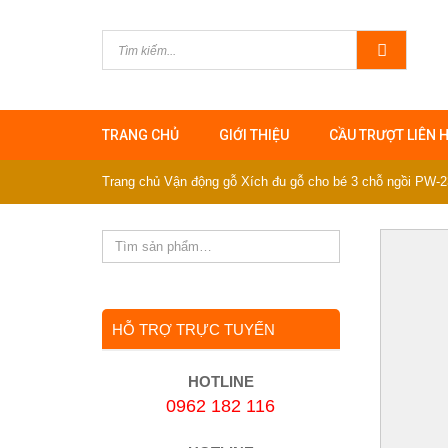
TRANG CHỦ
GIỚI THIỆU
CẦU TRƯỢT LIÊN 
Trang chủ
Vận động gỗ
Xích đu gỗ cho bé 3 chỗ ngồi PW-
HỖ TRỢ TRỰC TUYẾN
HOTLINE
0962 182 116