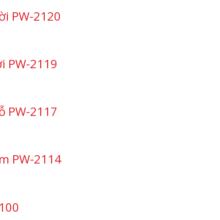
rời PW-2120
ời PW-2119
gỗ PW-2117
 em PW-2114
2100