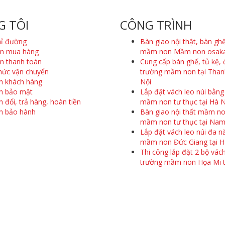
G TÔI
CÔNG TRÌNH
hỉ đường
Bàn giao nội thật, bàn gh
n mua hàng
mầm non Mầm non osak
n thanh toán
Cung cấp bàn ghế, tủ kệ, 
hức vận chuyển
trường mầm non tại Than
h khách hàng
Nội
h bảo mật
Lắp đặt vách leo núi bằng
 đổi, trả hàng, hoàn tiền
mầm non tư thục tại Hà N
h bảo hành
Bàn giao nội thất mầm n
mầm non tư thục tại Nam
Lắp đặt vách leo núi đa 
mầm non Đức Giang tại H
Thi công lắp đặt 2 bộ vách
trường mầm non Họa Mi t