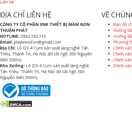
Liên hệ
ĐỊA CHỈ LIÊN HỆ
VỀ CHÚN
CÔNG TY CỔ PHẦN XNK THIẾT BỊ MẦM NON
Bản đồ c
THUẬN PHÁT
Hướng dẫ
HOTLINE:
0962.182.116
Hướng dẫ
Email:
playwood.vn@gmail.com
Phương t
Địa Chỉ:
Lô D3-4 Cụm sản xuất làng nghề Tân
Chính sác
Triều, Thanh Trì, Hà Nội. (Đi tắt ngõ 300 Nguyễn
Chính sác
Xiển 500m)
Chính sách
Kho Xưởng:
Lô D3-4 Cụm sản xuất làng nghề
Chính sác
Tân Triều, Thanh Trì, Hà Nội. (Đi tắt ngõ 300
Nguyễn Xiển 500m)