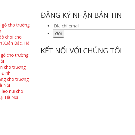
ĐĂNG KÝ NHẬN BẢN TIN
ế gỗ cho trường
a
đồ chơi cho
h Xuân Bắc, Hà
KẾT NỐI VỚI CHÚNG TÔI
 gỗ cho trường
ội
on cho trường
 Định
năng cho trường
à Nội
 leo núi cho
ại Hà Nội