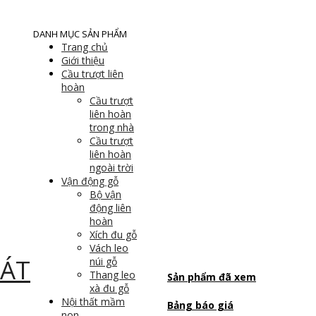
DANH MỤC SẢN PHẨM
Trang chủ
Giới thiệu
Cầu trượt liên
hoàn
Cầu trượt
liên hoàn
trong nhà
Cầu trượt
liên hoàn
ngoài trời
Vận động gỗ
Bộ vận
động liên
hoàn
Xích đu gỗ
Vách leo
núi gỗ
Thang leo
Sản phẩm đã xem
xà đu gỗ
Nội thất mầm
Bảng báo giá
non