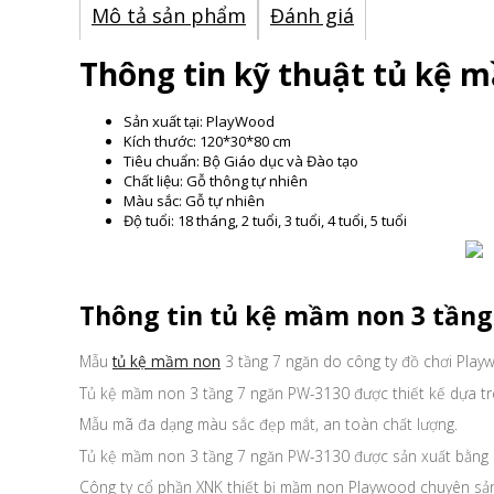
Mô tả sản phẩm
Đánh giá
Thông tin kỹ thuật tủ kệ 
Sản xuất tại: PlayWood
Kích thước: 120*30*80 cm
Tiêu chuẩn: Bộ Giáo dục và Đào tạo
Chất liệu: Gỗ thông tự nhiên
Màu sắc: Gỗ tự nhiên
Độ tuổi: 18 tháng, 2 tuổi, 3 tuổi, 4 tuổi, 5 tuổi
Thông tin tủ kệ mầm non 3 tầng
Mẫu
tủ kệ mầm non
3 tầng 7 ngăn do công ty đồ chơi Play
Tủ kệ mầm non 3 tầng 7 ngăn PW-3130 được thiết kế dựa tr
Mẫu mã đa dạng màu sắc đẹp mắt, an toàn chất lượng.
Tủ kệ mầm non 3 tầng 7 ngăn PW-3130 được sản xuất bằng ch
Công ty cổ phần XNK thiết bị mầm non Playwood chuyên sản 