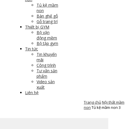
Tủ kệ mầm
non
Bàn ghế gỗ
Gỗ trang trí
Thiết bị GYM
Bộ vận
động mềm
Bộ tập gym
Tin tức
Tin khuyến
mãi
Công trình
Tư vấn sản
phẩm
Video sản
xuất
Liên hệ
Trang chủ
Nội thất mầm
T BỊ GYM
TIN TỨC
LIÊN HỆ
non
Tủ kệ mầm non 3