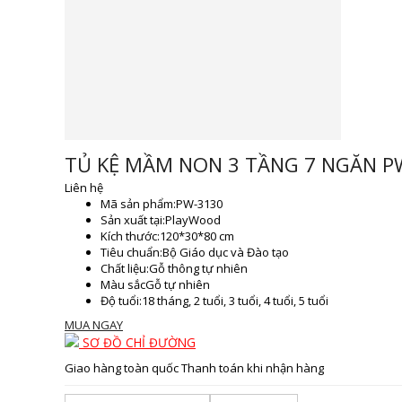
TỦ KỆ MẦM NON 3 TẦNG 7 NGĂN P
Liên hệ
Mã sản phẩm:
PW-3130
Sản xuất tại:
PlayWood
Kích thước:
120*30*80 cm
Tiêu chuẩn:
Bộ Giáo dục và Đào tạo
Chất liệu:
Gỗ thông tự nhiên
Màu sắc
Gỗ tự nhiên
Độ tuổi:
18 tháng, 2 tuổi, 3 tuổi, 4 tuổi, 5 tuổi
MUA NGAY
SƠ ĐỒ CHỈ ĐƯỜNG
Giao hàng toàn quốc
Thanh toán khi nhận hàng