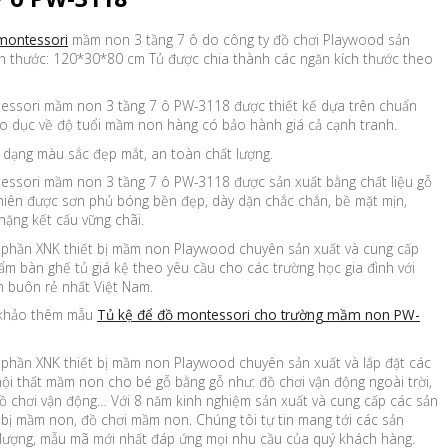
 montessori
mầm non 3 tầng 7 ô do công ty đồ chơi Playwood sản
ch thước: 120*30*80 cm Tủ được chia thành các ngăn kích thước theo
essori mầm non 3 tầng 7 ô PW-3118 được thiết kế dựa trên chuẩn
o dục về độ tuổi mầm non hàng có bảo hành giá cả cạnh tranh.
dạng màu sắc đẹp mắt, an toàn chất lượng.
essori mầm non 3 tầng 7 ô PW-3118 được sản xuất bằng chất liệu gỗ
hiên được sơn phủ bóng bền đẹp, dày dặn chắc chắn, bề mặt mịn,
nặng kết cấu vững chãi.
 phần XNK thiết bị mầm non Playwood chuyên sản xuất và cung cấp
ẩm bàn ghế tủ giá kệ theo yêu cầu cho các trường học gia đình với
n buôn rẻ nhất Việt Nam.
khảo thêm mẫu
Tủ kệ để đồ montessori cho trường mầm non PW-
 phần XNK thiết bị mầm non Playwood chuyên sản xuất và lắp đặt các
ội thất mầm non cho bé gỗ bằng gỗ như: đồ chơi vận động ngoài trời,
đồ chơi vận động… Với 8 năm kinh nghiệm sản xuất và cung cấp các sản
 bị mầm non, đồ chơi mầm non. Chúng tôi tự tin mang tới các sản
lượng, mẫu mã mới nhất đáp ứng mọi nhu cầu của quý khách hàng.