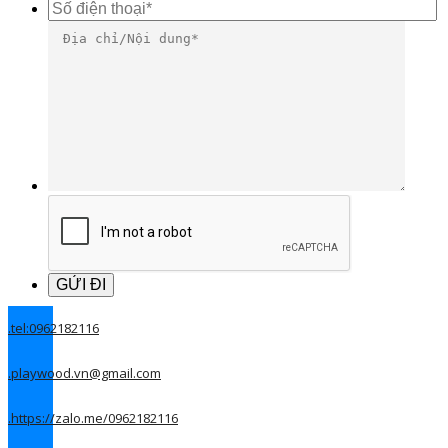
.
tel:0962182116
.
playwood.vn@gmail.com
.
https://zalo.me/0962182116