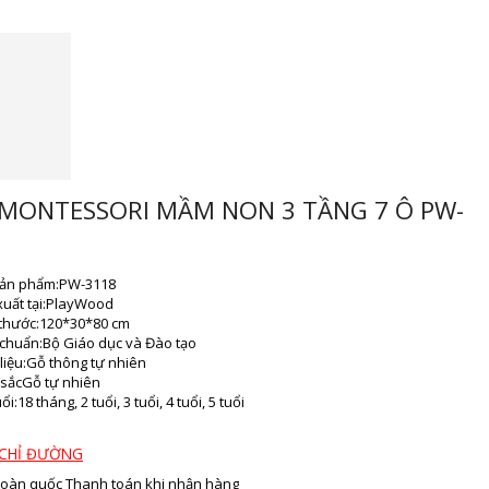
 MONTESSORI MẦM NON 3 TẦNG 7 Ô PW-
ản phẩm:
PW-3118
uất tại:
PlayWood
thước:
120*30*80 cm
 chuẩn:
Bộ Giáo dục và Đào tạo
liệu:
Gỗ thông tự nhiên
sắc
Gỗ tự nhiên
ổi:
18 tháng, 2 tuổi, 3 tuổi, 4 tuổi, 5 tuổi
CHỈ ĐƯỜNG
toàn quốc
Thanh toán khi nhận hàng