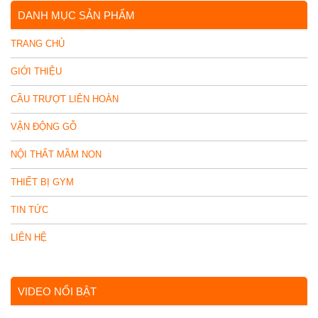
DANH MỤC SẢN PHẨM
TRANG CHỦ
GIỚI THIỆU
CẦU TRƯỢT LIÊN HOÀN
VẬN ĐỘNG GỖ
NỘI THẤT MẦM NON
THIẾT BỊ GYM
TIN TỨC
LIÊN HỆ
VIDEO NỔI BẬT