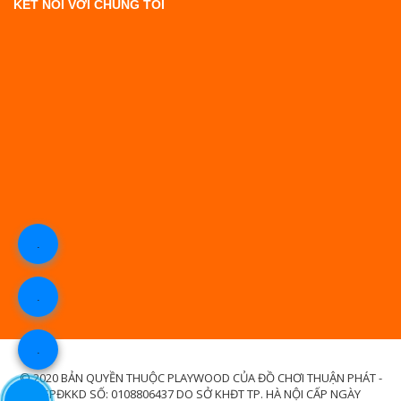
KẾT NỐI VỚI CHÚNG TÔI
.
.
.
© 2020 BẢN QUYỀN THUỘC PLAYWOOD CỦA ĐỒ CHƠI THUẬN PHÁT -
GPĐKKD SỐ: 0108806437 DO SỞ KHĐT TP. HÀ NỘI CẤP NGÀY