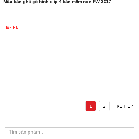
Mẫu bàn ghế gỗ hình elip 4 bàn mầm non PW-3317
Liên hệ
1
2
KẾ TIẾP