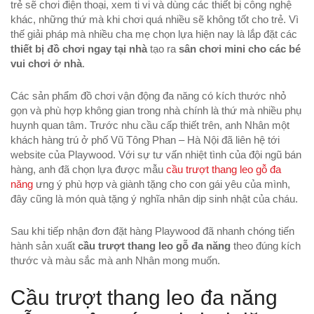
trẻ sẽ chơi điện thoại, xem ti vi và dùng các thiết bị công nghệ
khác, những thứ mà khi chơi quá nhiều sẽ không tốt cho trẻ. Vì
thế giải pháp mà nhiều cha mẹ chọn lựa hiện nay là lắp đặt các
thiết bị đồ chơi ngay tại nhà
tạo ra
sân chơi mini cho các bé
vui chơi ở nhà
.
Các sản phẩm đồ chơi vận động đa năng có kích thước nhỏ
gọn và phù hợp không gian trong nhà chính là thứ mà nhiều phụ
huynh quan tâm. Trước nhu cầu cấp thiết trên, anh Nhân một
khách hàng trú ở phố Vũ Tông Phan – Hà Nội đã liên hệ tới
website của Playwood. Với sự tư vấn nhiệt tình của đội ngũ bán
hàng, anh đã chọn lựa được mẫu
cầu trượt thang leo gỗ đa
năng
ưng ý phù hợp và giành tặng cho con gái yêu của mình,
đây cũng là món quà tặng ý nghĩa nhân dịp sinh nhật của cháu.
Sau khi tiếp nhận đơn đặt hàng Playwood đã nhanh chóng tiến
hành sản xuất
cầu trượt thang leo gỗ đa năng
theo đúng kích
thước và màu sắc mà anh Nhân mong muốn.
Cầu trượt thang leo đa năng