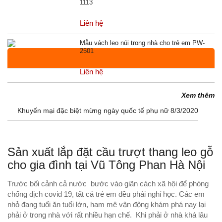
1113
Liên hệ
Mẫu vách leo núi trong nhà cho trẻ em PW-
2501
Liên hệ
VIDEO NỔI BẬT
TIN KHUYẾN MÃI
Xem thêm
Khuyến mại đặc biệt mừng ngày quốc tế phụ nữ 8/3/2020
Xem thêm
Sản xuất lắp đặt cầu trượt thang leo gỗ
cho gia đình tại Vũ Tông Phan Hà Nội
Trước bối cảnh cả nước bước vào giãn cách xã hội để phòng
chống dịch covid 19, tất cả trẻ em đều phải nghỉ học. Các em
nhỏ đang tuổi ăn tuổi lớn, ham mê vận động khám phá nay lại
phải ở trong nhà với rất nhiều hạn chế. Khi phải ở nhà khá lâu