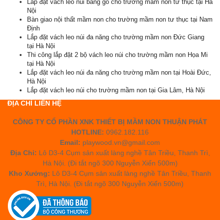
Lắp đặt vách leo núi bằng gỗ cho trường mầm non tư thục tại Hà
Nội
Bàn giao nội thất mầm non cho trường mầm non tư thục tại Nam
Định
Lắp đặt vách leo núi đa năng cho trường mầm non Đức Giang
tại Hà Nội
Thi công lắp đặt 2 bộ vách leo núi cho trường mầm non Họa Mi
tại Hà Nội
Lắp đặt vách leo núi đa năng cho trường mầm non tại Hoài Đức,
Hà Nội
Lắp đặt vách leo núi cho trường mầm non tại Gia Lâm, Hà Nội
ĐỊA CHỈ LIÊN HỆ
CÔNG TY CỔ PHẦN XNK THIẾT BỊ MẦM NON THUẬN PHÁT
HOTLINE:
0962.182.116
Email:
playwood.vn@gmail.com
Địa Chỉ:
Lô D3-4 Cụm sản xuất làng nghề Tân Triều, Thanh Trì,
Hà Nội. (Đi tắt ngõ 300 Nguyễn Xiển 500m)
Kho Xưởng:
Lô D3-4 Cụm sản xuất làng nghề Tân Triều, Thanh
Trì, Hà Nội. (Đi tắt ngõ 300 Nguyễn Xiển 500m)