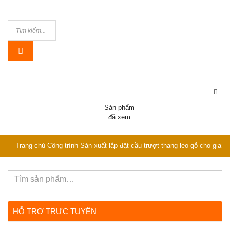
Sản phẩm
đã xem
Trang chủ
Công trình
Sản xuất lắp đặt cầu trượt thang leo gỗ cho gia
đình tại Vũ Tông Phan Hà Nội
HỖ TRỢ TRỰC TUYẾN