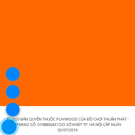
.
.
.
© 2020 BẢN QUYỀN THUỘC PLAYWOOD CỦA ĐỒ CHƠI THUẬN PHÁT -
GPĐKKD SỐ: 0108806437 DO SỞ KHĐT TP. HÀ NỘI CẤP NGÀY
02/07/2019