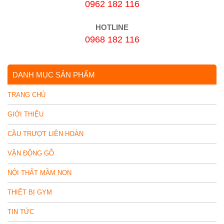
0962 182 116
HOTLINE
0968 182 116
DANH MỤC SẢN PHẨM
TRANG CHỦ
GIỚI THIỆU
CẦU TRƯỢT LIÊN HOÀN
VẬN ĐỘNG GỖ
NỘI THẤT MẦM NON
THIẾT BỊ GYM
TIN TỨC