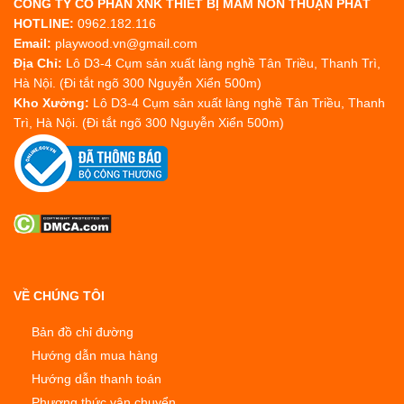
CÔNG TY CỔ PHẦN XNK THIẾT BỊ MẦM NON THUẬN PHÁT
HOTLINE:
0962.182.116
Email:
playwood.vn@gmail.com
Địa Chỉ:
Lô D3-4 Cụm sản xuất làng nghề Tân Triều, Thanh Trì,
Hà Nội. (Đi tắt ngõ 300 Nguyễn Xiển 500m)
Kho Xưởng:
Lô D3-4 Cụm sản xuất làng nghề Tân Triều, Thanh
Trì, Hà Nội. (Đi tắt ngõ 300 Nguyễn Xiển 500m)
VỀ CHÚNG TÔI
Bản đồ chỉ đường
Hướng dẫn mua hàng
Hướng dẫn thanh toán
Phương thức vận chuyển