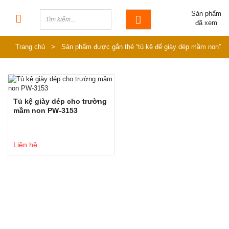
Sản phẩm
đã xem
Trang chủ
>
Sản phẩm được gắn thẻ “tủ kệ để giày dép mầm non”
Tủ kệ giày dép cho trường
mầm non PW-3153
Liên hệ