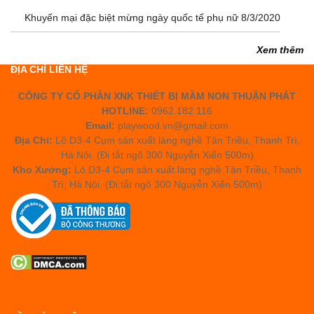
Khuyến mại đặc biệt mừng ngày quốc tế phụ nữ 8/3/2020
Xem thêm
ĐỊA CHỈ LIÊN HỆ
CÔNG TY CỔ PHẦN XNK THIẾT BỊ MẦM NON THUẬN PHÁT
HOTLINE:
0962.182.116
Email:
playwood.vn@gmail.com
Địa Chỉ:
Lô D3-4 Cụm sản xuất làng nghề Tân Triều, Thanh Trì,
Hà Nội. (Đi tắt ngõ 300 Nguyễn Xiển 500m)
Kho Xưởng:
Lô D3-4 Cụm sản xuất làng nghề Tân Triều, Thanh
Trì, Hà Nội. (Đi tắt ngõ 300 Nguyễn Xiển 500m)