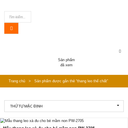
Sản phẩm
đã xem
Trang chủ
>
Sản phẩm được gắn thẻ “thang leo thể chất”
THỨ TỰ MẶC ĐỊNH
Mẫu thang leo xà đu cho bé mầm non PW-2705