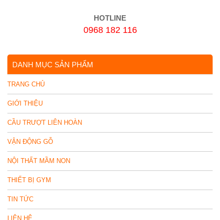
HOTLINE
0968 182 116
DANH MỤC SẢN PHẨM
TRANG CHỦ
GIỚI THIỆU
CẦU TRƯỢT LIÊN HOÀN
VẬN ĐỘNG GỖ
NỘI THẤT MẦM NON
THIẾT BỊ GYM
TIN TỨC
LIÊN HỆ