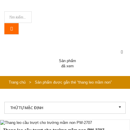
Sản phẩm
đã xem
Trang chủ
>
Sản phẩm được gắn thẻ “thang leo mầm non”
THỨ TỰ MẶC ĐỊNH
Thang leo cầu trượt cho trường mầm non PW-2707