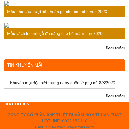
bé
Mẫu nhà cầu trượt liên hoàn gỗ cho bé mầm non 2020
Mẫu vách leo núi gỗ đa năng cho bé mầm non 2020
Xem thêm
TIN KHUYẾN MÃI
Khuyến mại đặc biệt mừng ngày quốc tế phụ nữ 8/3/2020
Xem thêm
ĐỊA CHỈ LIÊN HỆ
CÔNG TY CỔ PHẦN XNK THIẾT BỊ MẦM NON THUẬN PHÁT
HOTLINE:
0962.182.116
Email:
playwood.vn@gmail.com