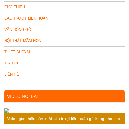
GIỚI THIỆU
CẦU TRƯỢT LIÊN HOÀN
VẬN ĐỘNG GỖ
NỘI THẤT MẦM NON
THIẾT BỊ GYM
TIN TỨC
LIÊN HỆ
VIDEO NỔI BẬT
Video giới thiệu sản xuất cầu trượt liên hoàn gỗ trong nhà cho