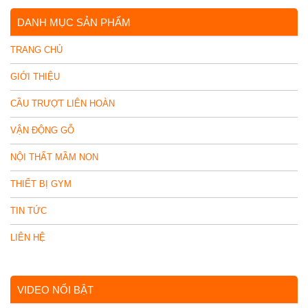
DANH MỤC SẢN PHẨM
TRANG CHỦ
GIỚI THIỆU
CẦU TRƯỢT LIÊN HOÀN
VẬN ĐỘNG GỖ
NỘI THẤT MẦM NON
THIẾT BỊ GYM
TIN TỨC
LIÊN HỆ
VIDEO NỔI BẬT