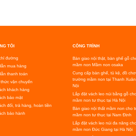
NG TÔI
CÔNG TRÌNH
chỉ đường
Bàn giao nội thật, bàn ghế gỗ ch
mầm non Mầm non osaka
dẫn mua hàng
Cung cấp bàn ghế, tủ kệ, đồ chơ
ẫn thanh toán
trường mầm non tại Thanh Xuân
thức vận chuyển
Nội
ách khách hàng
Lắp đặt vách leo núi bằng gỗ ch
ách bảo mật
mầm non tư thục tại Hà Nội
ch đổi, trả hàng, hoàn tiền
Bàn giao nội thất mầm non cho 
ách bảo hành
mầm non tư thục tại Nam Định
Lắp đặt vách leo núi đa năng ch
mầm non Đức Giang tại Hà Nội