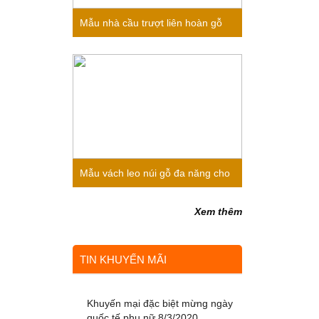
Mẫu nhà cầu trượt liên hoàn gỗ
cho bé mầm non 2020
Mẫu vách leo núi gỗ đa năng cho
bé mầm non 2020
Xem thêm
TIN KHUYẾN MÃI
Khuyến mại đặc biệt mừng ngày
quốc tế phụ nữ 8/3/2020