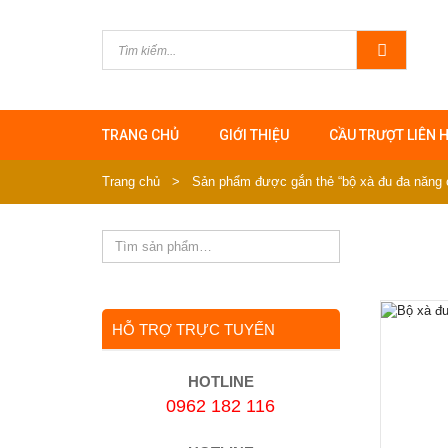
TRANG CHỦ
GIỚI THIỆU
CẦU TRƯỢT LIÊN 
Trang chủ
>
Sản phẩm được gắn thẻ “bộ xà đu đa năng 
HỖ TRỢ TRỰC TUYẾN
HOTLINE
0962 182 116