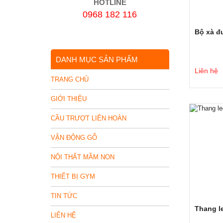
HOTLINE
0968 182 116
Bộ xà đ
DANH MỤC SẢN PHẨM
Liên hệ
TRANG CHỦ
GIỚI THIỆU
CẦU TRƯỢT LIÊN HOÀN
VẬN ĐỘNG GỖ
NỘI THẤT MẦM NON
THIẾT BỊ GYM
TIN TỨC
Thang l
LIÊN HỆ