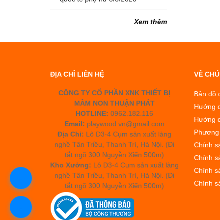
Xem thêm
ĐỊA CHỈ LIÊN HỆ
VỀ CHÚ
CÔNG TY CỔ PHẦN XNK THIẾT BỊ
Bản đồ 
MẦM NON THUẬN PHÁT
Hướng 
HOTLINE:
0962.182.116
Hướng d
Email:
playwood.vn@gmail.com
Phương 
Địa Chỉ:
Lô D3-4 Cụm sản xuất làng
nghề Tân Triều, Thanh Trì, Hà Nội. (Đi
Chính s
tắt ngõ 300 Nguyễn Xiển 500m)
Chính s
Kho Xưởng:
Lô D3-4 Cụm sản xuất làng
Chính sá
nghề Tân Triều, Thanh Trì, Hà Nội. (Đi
.
Chính s
tắt ngõ 300 Nguyễn Xiển 500m)
.