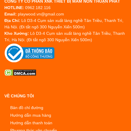
CÔNG TY CỔ PHẦN XNK THIẾT BỊ MẦM NON THUẬN PHÁT
HOTLINE:
0962.182.116
Email:
playwood.vn@gmail.com
Địa Chỉ:
Lô D3-4 Cụm sản xuất làng nghề Tân Triều, Thanh Trì,
Hà Nội. (Đi tắt ngõ 300 Nguyễn Xiển 500m)
Kho Xưởng:
Lô D3-4 Cụm sản xuất làng nghề Tân Triều, Thanh
Trì, Hà Nội. (Đi tắt ngõ 300 Nguyễn Xiển 500m)
VỀ CHÚNG TÔI
Bản đồ chỉ đường
Hướng dẫn mua hàng
Hướng dẫn thanh toán
Phương thức vận chuyển