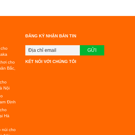
ĐĂNG KÝ NHẬN BẢN TIN
 cho
saka
KẾT NỐI VỚI CHÚNG TÔI
chơi cho
uân Bắc,
 cho
à Nội
ho
Nam Định
 cho
ại Hà
o núi cho