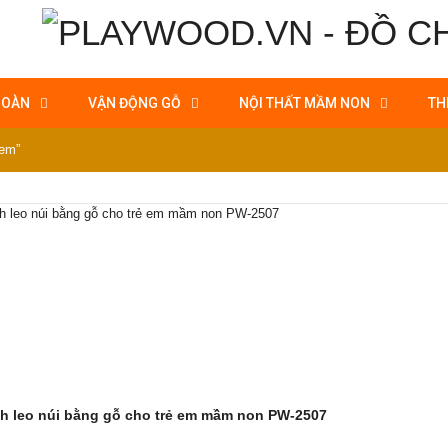
HOÀN
VẬN ĐỘNG GỖ
NỘI THẤT MẦM NON
TH
 em”
h leo núi bằng gỗ cho trẻ em mầm non PW-2507