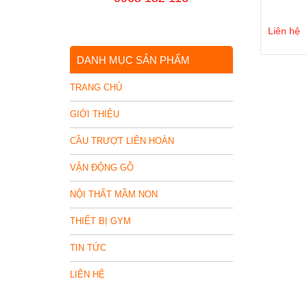
Liên hệ
DANH MỤC SẢN PHẨM
TRANG CHỦ
GIỚI THIỆU
CẦU TRƯỢT LIÊN HOÀN
VẬN ĐỘNG GỖ
NỘI THẤT MẦM NON
THIẾT BỊ GYM
TIN TỨC
LIÊN HỆ