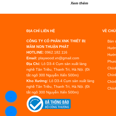
Xem thêm
ĐỊA CHỈ LIÊN HỆ
VỀ CHÚ
CÔNG TY CỔ PHẦN XNK THIẾT BỊ
Bản 
MẦM NON THUẬN PHÁT
Hướn
HOTLINE:
0962.182.116
Hướn
Email:
playwood.vn@gmail.com
Phươ
Địa Chỉ:
Lô D3-4 Cụm sản xuất làng
Chín
nghề Tân Triều, Thanh Trì, Hà Nội. (Đi
Chín
tắt ngõ 300 Nguyễn Xiển 500m)
Kho Xưởng:
Lô D3-4 Cụm sản xuất làng
Chính
nghề Tân Triều, Thanh Trì, Hà Nội. (Đi
Chín
tắt ngõ 300 Nguyễn Xiển 500m)
.
.