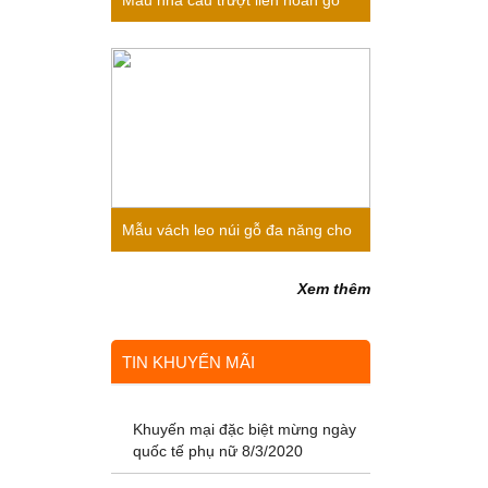
Mẫu nhà cầu trượt liên hoàn gỗ
cho bé mầm non 2020
Mẫu vách leo núi gỗ đa năng cho
bé mầm non 2020
Xem thêm
TIN KHUYẾN MÃI
Khuyến mại đặc biệt mừng ngày
quốc tế phụ nữ 8/3/2020