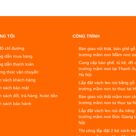
NG TÔI
CÔNG TRÌNH
đồ chỉ đường
Bàn giao nội thật, bàn ghế gỗ
trường mầm non Mầm non o
g dẫn mua hàng
Cung cấp bàn ghế, tủ kệ, đồ 
g dẫn thanh toán
trường mầm non tại Thanh X
ng thức vận chuyển
Hà Nội
h sách khách hàng
Lắp đặt vách leo núi bằng gỗ
h sách bảo mật
trường mầm non tư thục tại H
 sách đổi, trả hàng, hoàn tiền
Bàn giao nội thất mầm non c
trường mầm non tư thục tại 
h sách bảo hành
Lắp đặt vách leo núi đa năng
trường mầm non Đức Giang t
Nội
Thi công lắp đặt 2 bộ vách le