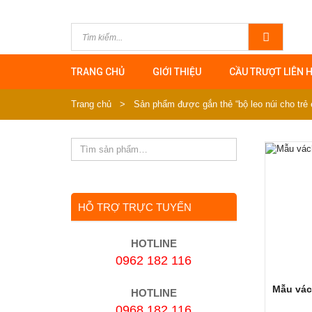
TRANG CHỦ
GIỚI THIỆU
CẦU TRƯỢT LIÊN 
Trang chủ
>
Sản phẩm được gắn thẻ “bộ leo núi cho trẻ
HỖ TRỢ TRỰC TUYẾN
HOTLINE
0962 182 116
Mẫu vác
HOTLINE
0968 182 116