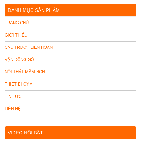
DANH MỤC SẢN PHẨM
TRANG CHỦ
GIỚI THIỆU
CẦU TRƯỢT LIÊN HOÀN
VẬN ĐỘNG GỖ
NỘI THẤT MẦM NON
THIẾT BỊ GYM
TIN TỨC
LIÊN HỆ
VIDEO NỔI BẬT