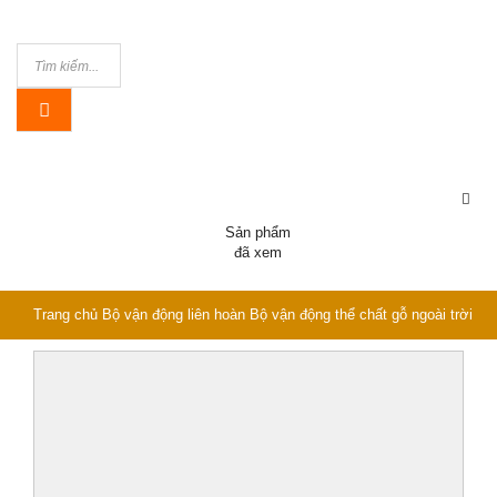
Sản phẩm
đã xem
Trang chủ
Bộ vận động liên hoàn
Bộ vận động thể chất gỗ ngoài trời
trẻ em PW-2114