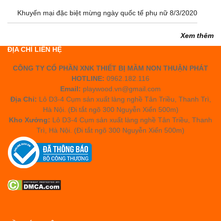
Khuyến mại đặc biệt mừng ngày quốc tế phụ nữ 8/3/2020
Xem thêm
ĐỊA CHỈ LIÊN HỆ
CÔNG TY CỔ PHẦN XNK THIẾT BỊ MẦM NON THUẬN PHÁT
HOTLINE:
0962.182.116
Email:
playwood.vn@gmail.com
Địa Chỉ:
Lô D3-4 Cụm sản xuất làng nghề Tân Triều, Thanh Trì,
Hà Nội. (Đi tắt ngõ 300 Nguyễn Xiển 500m)
Kho Xưởng:
Lô D3-4 Cụm sản xuất làng nghề Tân Triều, Thanh
Trì, Hà Nội. (Đi tắt ngõ 300 Nguyễn Xiển 500m)