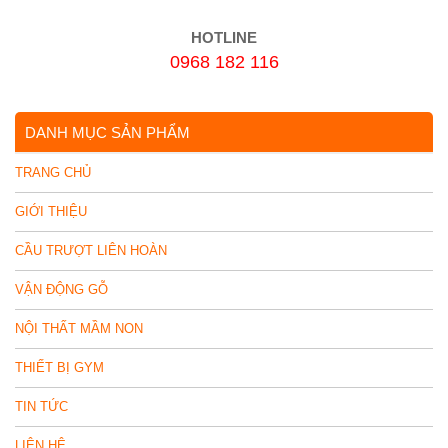
HOTLINE
0968 182 116
DANH MỤC SẢN PHẨM
TRANG CHỦ
GIỚI THIỆU
CẦU TRƯỢT LIÊN HOÀN
VẬN ĐỘNG GỖ
NỘI THẤT MẦM NON
THIẾT BỊ GYM
TIN TỨC
LIÊN HỆ