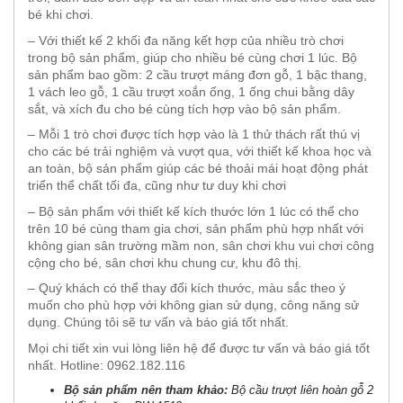
bé khi chơi.
– Với thiết kế 2 khối đa năng kết hợp của nhiều trò chơi
trong bộ sản phẩm, giúp cho nhiều bé cùng chơi 1 lúc. Bộ
sản phẩm bao gồm: 2 cầu trượt máng đơn gỗ, 1 bậc thang,
1 vách leo gỗ, 1 cầu trượt xoắn ống, 1 ống chui bằng dây
sắt, và xích đu cho bé cùng tích hợp vào bộ sản phẩm.
– Mỗi 1 trò chơi được tích hợp vào là 1 thử thách rất thú vị
cho các bé trải nghiệm và vượt qua, với thiết kế khoa học và
an toàn, bộ sản phẩm giúp các bé thoải mái hoạt động phát
triển thể chất tối đa, cũng như tư duy khi chơi
– Bộ sản phẩm với thiết kế kích thước lớn 1 lúc có thể cho
trên 10 bé cùng tham gia chơi, sản phẩm phù hợp nhất với
không gian sân trường mầm non, sân chơi khu vui chơi công
cộng cho bé, sân chơi khu chung cư, khu đô thị.
– Quý khách có thể thay đổi kích thước, màu sắc theo ý
muốn cho phù hợp với không gian sử dụng, công năng sử
dụng. Chúng tôi sẽ tư vấn và báo giá tốt nhất.
Mọi chi tiết xin vui lòng liên hệ để được tư vấn và báo giá tốt
nhất. Hotline: 0962.182.116
Bộ sản phẩm nên tham khảo:
Bộ cầu trượt liên hoàn gỗ 2