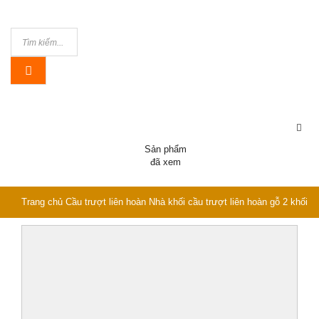
Sản phẩm
đã xem
Trang chủ
Cầu trượt liên hoàn
Nhà khối cầu trượt liên hoàn gỗ 2 khối
PW-1513