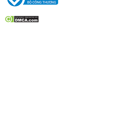
VỀ CHÚNG TÔI
Bản đồ chỉ đường
Hướng dẫn mua hàng
Hướng dẫn thanh toán
Phương thức vận chuyển
Chính sách khách hàng
Chính sách bảo mật
Chính sách đổi, trả hàng, hoàn tiền
Chính sách bảo hành
CÔNG TRÌNH