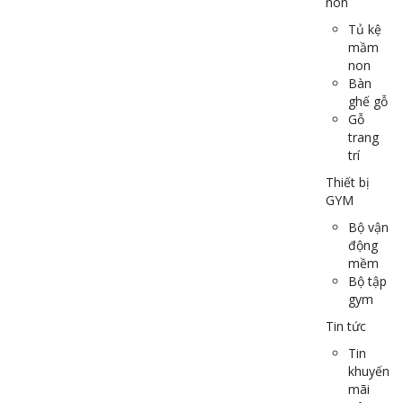
non
Tủ kệ
mầm
non
Bàn
ghế gỗ
Gỗ
trang
trí
Thiết bị
GYM
Bộ vận
động
mềm
Bộ tập
gym
Tin tức
Tin
khuyến
mãi