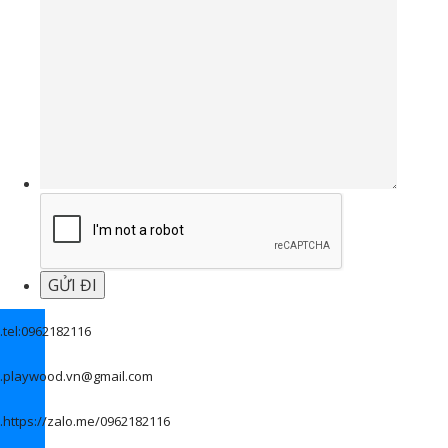
.
tel:0962182116
.
playwood.vn@gmail.com
.
https://zalo.me/0962182116