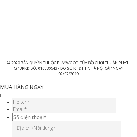
© 2020 BẢN QUYỀN THUỘC PLAYWOOD CỦA ĐỒ CHƠI THUẬN PHÁT -
GPĐKKD SỐ: 0108806437 DO SỞ KHĐT TP. HÀ NỘI CẤP NGÀY
02/07/2019
MUA HÀNG NGAY