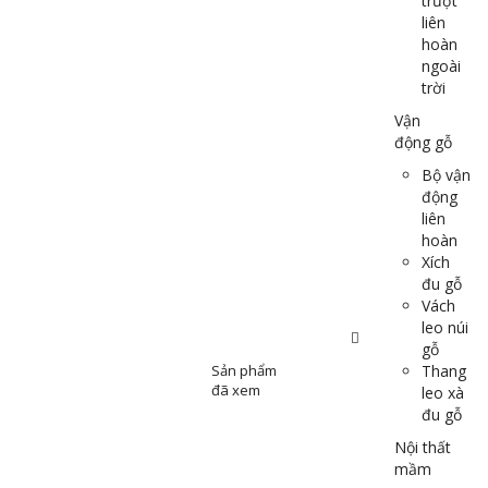
trượt
liên
hoàn
ngoài
trời
Vận
động gỗ
Bộ vận
động
liên
hoàn
Xích
đu gỗ
Vách
leo núi
gỗ
Sản phẩm
Thang
đã xem
leo xà
đu gỗ
Nội thất
mầm