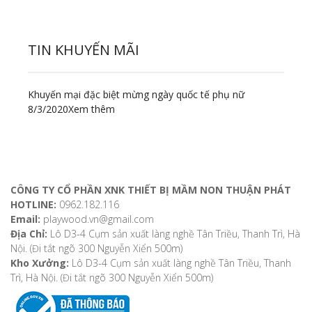
TIN KHUYẾN MÃI
Khuyến mại đặc biệt mừng ngày quốc tế phụ nữ
8/3/2020
Xem thêm
ĐỊA CHỈ LIÊN HỆ
CÔNG TY CỔ PHẦN XNK THIẾT BỊ MẦM NON THUẬN PHÁT
HOTLINE:
0962.182.116
Email:
playwood.vn@gmail.com
Địa Chỉ:
Lô D3-4 Cụm sản xuất làng nghề Tân Triều, Thanh Trì, Hà
Nội. (Đi tắt ngõ 300 Nguyễn Xiển 500m)
Kho Xưởng:
Lô D3-4 Cụm sản xuất làng nghề Tân Triều, Thanh
Trì, Hà Nội. (Đi tắt ngõ 300 Nguyễn Xiển 500m)