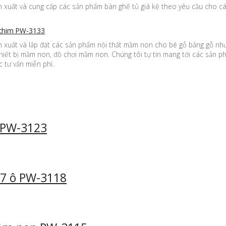
xuất và cung cấp các sản phẩm bàn ghế tủ giá kệ theo yêu cầu cho các 
 chim PW-3133
xuất và lắp đặt các sản phẩm nội thất mầm non cho bé gỗ bằng gỗ như: 
hiết bị mầm non, đồ chơi mầm non. Chúng tôi tự tin mang tới các sản 
 tư vấn miễn phí.
 PW-3123
 7 ô PW-3118