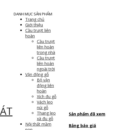
DANH MỤC SẢN PHẨM
Trang chủ
Giới thiệu
Cầu trượt liên
hoàn
Cầu trượt
liên hoàn
trong nhà
Cầu trượt
liên hoàn
ngoài trời
Vận động gỗ
Bộ vận
động liên
hoàn
Xích đu gỗ
Vách leo
núi gỗ
Thang leo
Sản phẩm đã xem
xà đu gỗ
Nội thất mầm
Bảng báo giá
non