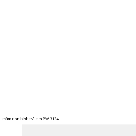
TRANG CHỦ
GIỚI THIỆU
CẦU TRƯỢT LIÊN HO
mầm non hình trái tim PW-3134