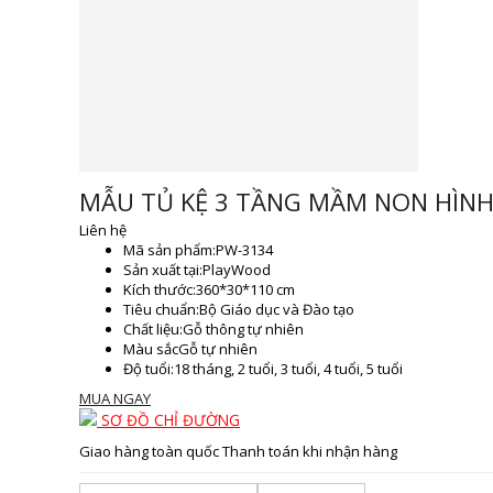
MẪU TỦ KỆ 3 TẦNG MẦM NON HÌNH 
Liên hệ
Mã sản phẩm:
PW-3134
Sản xuất tại:
PlayWood
Kích thước:
360*30*110 cm
Tiêu chuẩn:
Bộ Giáo dục và Đào tạo
Chất liệu:
Gỗ thông tự nhiên
Màu sắc
Gỗ tự nhiên
Độ tuổi:
18 tháng, 2 tuổi, 3 tuổi, 4 tuổi, 5 tuổi
MUA NGAY
SƠ ĐỒ CHỈ ĐƯỜNG
Giao hàng toàn quốc
Thanh toán khi nhận hàng