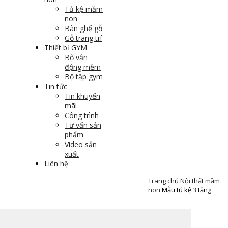
Tủ kệ mầm
non
Bàn ghế gỗ
Gỗ trang trí
Thiết bị GYM
Bộ vận
động mềm
Bộ tập gym
Tin tức
Tin khuyến
mãi
Công trình
Tư vấn sản
phẩm
Video sản
xuất
Liên hệ
Trang chủ
Nội thất mầm
T BỊ GYM
TIN TỨC
LIÊN HỆ
non
Mẫu tủ kệ 3 tầng