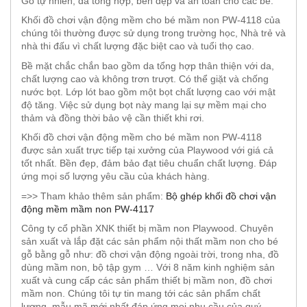
Gỗ tự nhiên, da tổng hợp, bền đẹp và an toàn cho các bé.
Khối đồ chơi vận động mềm cho bé mầm non PW-4118 của
chúng tôi thường được sử dụng trong trường học, Nhà trẻ và
nhà thi đấu vì chất lượng đặc biệt cao và tuổi thọ cao.
Bề mặt chắc chắn bao gồm da tổng hợp thân thiện với da,
chất lượng cao và không trơn trượt. Có thể giặt và chống
nước bọt. Lớp lót bao gồm một bọt chất lượng cao với mật
độ tăng. Việc sử dụng bọt này mang lại sự mềm mại cho
thảm và đồng thời bảo vệ cần thiết khi rơi.
Khối đồ chơi vận động mềm cho bé mầm non PW-4118
được sản xuất trực tiếp tại xưởng của Playwood với giá cả
tốt nhất. Bền đẹp, đảm bảo đạt tiêu chuẩn chất lượng. Đáp
ứng mọi số lượng yêu cầu của khách hàng.
=>> Tham khảo thêm sản phẩm:
Bộ ghép khối đồ chơi vận
động mềm mầm non PW-4117
Công ty cổ phần XNK thiết bị mầm non Playwood. Chuyên
sản xuất và lắp đặt các sản phẩm nội thất mầm non cho bé
gỗ bằng gỗ như: đồ chơi vận động ngoài trời, trong nha, đồ
dùng mầm non, bộ tập gym … Với 8 năm kinh nghiệm sản
xuất và cung cấp các sản phẩm thiết bị mầm non, đồ chơi
mầm non. Chúng tôi tự tin mang tới các sản phẩm chất
lượng, mẫu mã mới nhất đáp ứng mọi nhu cầu của quý