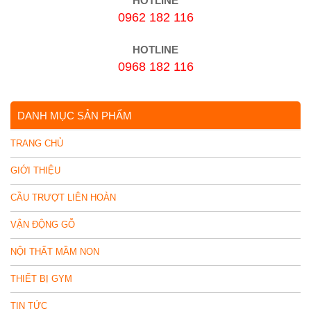
HOTLINE
0962 182 116
HOTLINE
0968 182 116
DANH MỤC SẢN PHẨM
TRANG CHỦ
GIỚI THIỆU
CẦU TRƯỢT LIÊN HOÀN
VẬN ĐỘNG GỖ
NỘI THẤT MẦM NON
THIẾT BỊ GYM
TIN TỨC