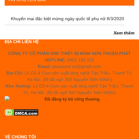
Khuyến mại đặc biệt mừng ngày quốc tế phụ nữ 8/3/2020
Xem thêm
ĐỊA CHỈ LIÊN HỆ
CÔNG TY CỔ PHẦN XNK THIẾT BỊ MẦM NON THUẬN PHÁT
HOTLINE:
0962.182.116
Email:
playwood.vn@gmail.com
Địa Chỉ:
Lô D3-4 Cụm sản xuất làng nghề Tân Triều, Thanh Trì,
Hà Nội. (Đi tắt ngõ 300 Nguyễn Xiển 500m)
Kho Xưởng:
Lô D3-4 Cụm sản xuất làng nghề Tân Triều, Thanh
Trì, Hà Nội. (Đi tắt ngõ 300 Nguyễn Xiển 500m)
VỀ CHÚNG TÔI