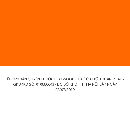
© 2020 BẢN QUYỀN THUỘC PLAYWOOD CỦA ĐỒ CHƠI THUẬN PHÁT -
GPĐKKD SỐ: 0108806437 DO SỞ KHĐT TP. HÀ NỘI CẤP NGÀY
02/07/2019