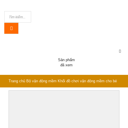
Sản phẩm
đã xem
Trang chủ
Bộ vận động mềm
Khối đồ chơi vận động mềm cho bé
mầm non PW-4118