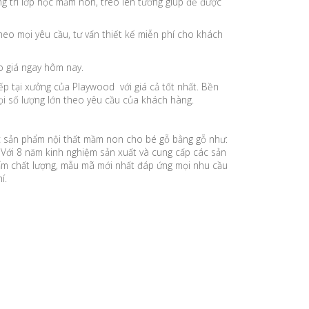
g trí lớp học mầm non, treo lên tường giúp để được
heo mọi yêu cầu, tư vấn thiết kế miễn phí cho khách
o giá ngay hôm nay.
ếp tại xưởng của Playwood với giá cả tốt nhất. Bền
ọi số lượng lớn theo yêu cầu của khách hàng.
c sản phẩm nội thất mầm non cho bé gỗ bằng gỗ như:
Với 8 năm kinh nghiệm sản xuất và cung cấp các sản
hẩm chất lượng, mẫu mã mới nhất đáp ứng mọi nhu cầu
í.
2