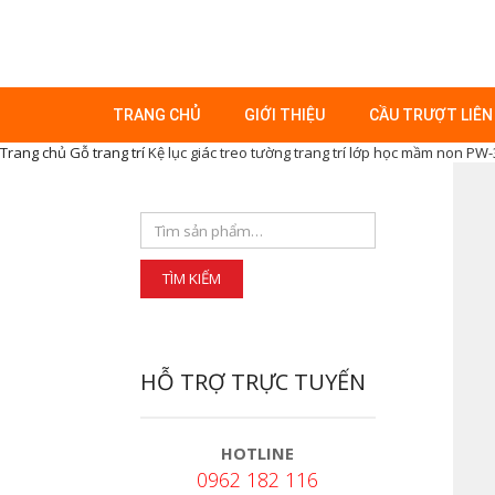
TRANG CHỦ
GIỚI THIỆU
CẦU TRƯỢT LIÊN
Trang chủ
Gỗ trang trí
Kệ lục giác treo tường trang trí lớp học mầm non PW
HỖ TRỢ TRỰC TUYẾN
HOTLINE
0962 182 116