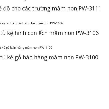
ể đồ cho các trường mầm non PW-3111
tủ kệ hình con ếch mầm non PW-3106
tủ kệ gỗ bán hàng mầm non PW-3100
NG TÔI
CÔNG TRÌNH
chỉ đường
Bàn giao nội thật, bàn ghế gỗ c
trường mầm non Mầm non osa
dẫn mua hàng