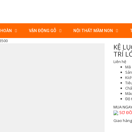
 HOÀN
VẬN ĐỘNG GỖ
NỘI THẤT MẦM NON
-3500
KỆ L
TRÍ 
Liên hệ
Mã 
Sản 
Kíc
Tiê
Chất
Màu
Độ 
MUA NGA
SƠ ĐỒ
Giao hàng