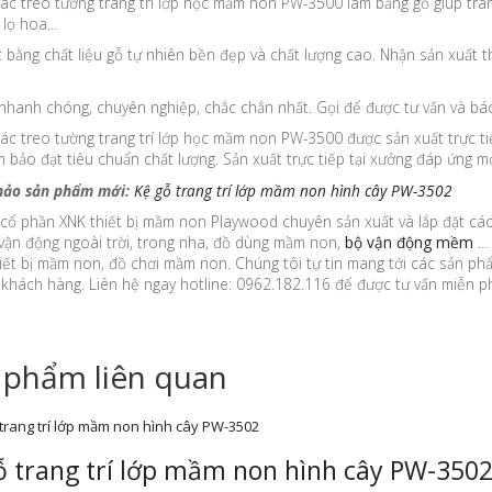
iác treo tường trang trí lớp học mầm non PW-3500 làm bằng gỗ giúp tran
 lọ hoa…
 bằng chất liệu gỗ tự nhiên bền đẹp và chất lượng cao. Nhận sản xuất t
nhanh chóng, chuyên nghiệp, chắc chắn nhất. Gọi để được tư vấn và bá
iác treo tường trang trí lớp học mầm non PW-3500 được sản xuất trực ti
 bảo đạt tiêu chuẩn chất lượng. Sản xuất trực tiếp tại xưởng đáp ứng m
hảo sản phẩm mới:
Kệ gỗ trang trí lớp mầm non hình cây PW-3502
 cổ phần XNK thiết bị mầm non Playwood chuyên sản xuất và lắp đặt cá
vận động ngoài trời, trong nha, đồ dùng mầm non,
bộ vận động mềm
… 
iết bị mầm non, đồ chơi mầm non. Chúng tôi tự tin mang tới các sản p
khách hàng. Liên hệ ngay hotline: 0962.182.116 để được tư vấn miễn ph
 phẩm liên quan
ỗ trang trí lớp mầm non hình cây PW-350