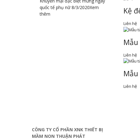
Khuyến mại đặc biệt mừng ngày
quốc tế phụ nữ 8/3/2020
Xem
Kệ đ
thêm
Liên hệ
Mẫu 
Liên hệ
Mẫu 
Liên hệ
ĐỊA CHỈ LIÊN HỆ
VỀ CHÚ
CÔNG TY CỔ PHẦN XNK THIẾT BỊ
Bản đồ 
MẦM NON THUẬN PHÁT
Hướng 