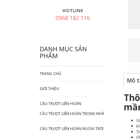
HOTLINE
0968 182 116
DANH MỤC SẢN
PHẨM
TRANG CHỦ
Mô t
GIỚI THIỆU
Thô
mầm
CẦU TRƯỢT LIÊN HOÀN
CẦU TRƯỢT LIÊN HOÀN TRONG NHÀ
Sả
Kí
CẦU TRƯỢT LIÊN HOÀN NGOÀI TRỜI
T
Ch