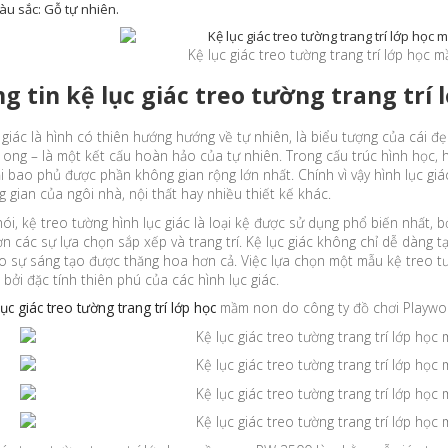
u sắc: Gỗ tự nhiên.
Kệ lục giác treo tường trang trí lớp họ
g tin kệ lục giác treo tường trang tr
 giác là hình có thiên hướng hướng về tự nhiên, là biểu tượng của cái đ
 ong – là một kết cấu hoàn hảo của tự nhiên. Trong cấu trúc hình học, h
i bao phủ được phần không gian rộng lớn nhất. Chính vì vậy hình lục giác
 gian của ngôi nhà, nội thất hay nhiều thiết kế khác.
ói, kệ treo tường hình lục giác là loại kệ được sử dụng phổ biến nhất,
n các sự lựa chọn sắp xếp và trang trí. Kệ lục giác không chỉ dễ dàng
o sự sáng tạo được thăng hoa hơn cả. Việc lựa chọn một mẫu kệ treo tư
bởi đặc tính thiên phú của các hình lục giác.
lục giác treo tường trang trí lớp học
mầm non do công ty đồ chơi Playwo