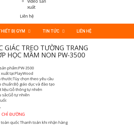
Video sản
xuất
Liên hệ
THIẾT BỊ GYM
TIN TỨC
LIÊN HỆ
ỤC GIÁC TREO TƯỜNG TRANG
LỚP HỌC MẦM NON PW-3500
sản phẩm:
PW-3500
xuất tại:
PlayWood
h thước:
Tùy chọn theo yêu cầu
u chuẩn:
Bộ giáo dục và đào tạo
 liệu:
Gỗ thông tự nhiên
 sắc
Gỗ tự nhiên
tuổi:
Y
 CHỈ ĐƯỜNG
 toàn quốc
Thanh toán khi nhận hàng