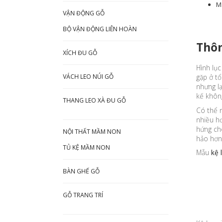
Mà
VẬN ĐỘNG GỖ
BỘ VẬN ĐỘNG LIÊN HOÀN
Thôn
XÍCH ĐU GỖ
Hình lục
VÁCH LEO NÚI GỖ
gặp ở tổ
nhưng lạ
kế không
THANG LEO XÀ ĐU GỖ
Có thể n
nhiều hơ
hứng ch
NỘI THẤT MẦM NON
hảo hơn 
TỦ KỆ MẦM NON
Mẫu
kệ 
BÀN GHẾ GỖ
GỖ TRANG TRÍ