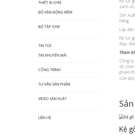
Kệ lục g
THIẾT BỊ GYM
sách vở,
BỘ VẬN ĐỘNG MỀM
Sản xuất
hàng.
BỘ TẬP GYM
Lắp đặt 
Kệ lục g
đẹp, đảm
TIN TỨC
Tham k
TIN KHUYẾN MÃI
Công ty
đồ chơi 
CÔNG TRÌNH
phẩm th
của quý 
TƯ VẤN SẢN PHẨM
VIDEO SẢN XUẤT
Sản
LIÊN HỆ
Kệ g