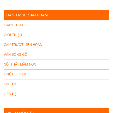
DANH MỤC SẢN PHẨM
TRANG CHỦ
GIỚI THIỆU
CẦU TRƯỢT LIÊN HOÀN
VẬN ĐỘNG GỖ
NỘI THẤT MẦM NON
THIẾT BỊ GYM
TIN TỨC
LIÊN HỆ