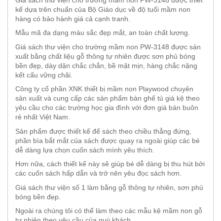
Giá sách thư viện cho trường mầm non PW-3148 được thiết
kế dựa trên chuẩn của Bộ Giáo dục về độ tuổi mầm non
hàng có bảo hành giá cả cạnh tranh.
Mẫu mã đa dạng màu sắc đẹp mắt, an toàn chất lượng.
Giá sách thư viện cho trường mầm non PW-3148 được sản
xuất bằng chất liệu gỗ thông tự nhiên được sơn phủ bóng
bền đẹp, dày dặn chắc chắn, bề mặt mịn, hàng chắc nặng
kết cấu vững chãi.
Công ty cổ phần XNK thiết bị mầm non Playwood chuyên
sản xuất và cung cấp các sản phẩm bàn ghế tủ giá kệ theo
yêu cầu cho các trường học gia đình với đơn giá bán buôn
rẻ nhất Việt Nam.
Sản phẩm được thiết kế để sách theo chiều thẳng đứng,
phần bìa bắt mắt của sách được quay ra ngoài giúp các bé
dễ dàng lựa chọn cuốn sách mình yêu thích.
Hơn nữa, cách thiết kế này sẽ giúp bé dễ dàng bị thu hút bởi
các cuốn sách hấp dẫn và trở nên yêu đọc sách hơn.
Giá sách thư viện số 1 làm bằng gỗ thông tự nhiên, sơn phủ
bóng bền đẹp.
Ngoài ra chúng tôi có thể làm theo các mẫu kệ mầm non gỗ
tự nhiên theo yêu cầu của quý khách.