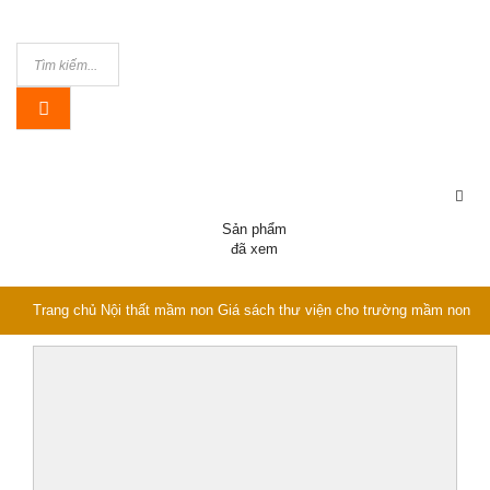
Sản phẩm
đã xem
Trang chủ
Nội thất mầm non
Giá sách thư viện cho trường mầm non
PW-3148