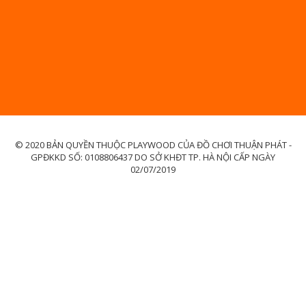
© 2020 BẢN QUYỀN THUỘC PLAYWOOD CỦA ĐỒ CHƠI THUẬN PHÁT -
GPĐKKD SỐ: 0108806437 DO SỞ KHĐT TP. HÀ NỘI CẤP NGÀY
02/07/2019