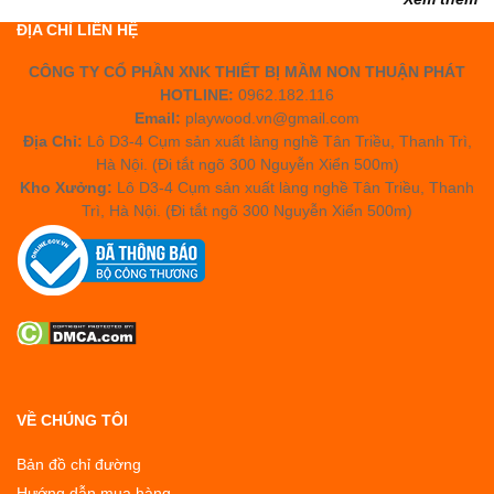
ĐỊA CHỈ LIÊN HỆ
CÔNG TY CỔ PHẦN XNK THIẾT BỊ MẦM NON THUẬN PHÁT
HOTLINE:
0962.182.116
Email:
playwood.vn@gmail.com
Địa Chỉ:
Lô D3-4 Cụm sản xuất làng nghề Tân Triều, Thanh Trì,
Hà Nội. (Đi tắt ngõ 300 Nguyễn Xiển 500m)
Kho Xưởng:
Lô D3-4 Cụm sản xuất làng nghề Tân Triều, Thanh
Trì, Hà Nội. (Đi tắt ngõ 300 Nguyễn Xiển 500m)
VỀ CHÚNG TÔI
Bản đồ chỉ đường
Hướng dẫn mua hàng