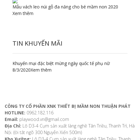
Mẫu vách leo núi gỗ đa năng cho bé mầm non 2020
Xem thêm
TIN KHUYẾN MÃI
Khuyến mại đặc biệt mừng ngày quốc tế phụ nữ
8/3/2020
Xem thêm
ĐỊA CHỈ LIÊN HỆ
CÔNG TY CỔ PHẦN XNK THIẾT BỊ MẦM NON THUẬN PHÁT
HOTLINE:
0962.182.116
Email:
playwood.vn@gmail.com
Địa Chỉ:
Lô D3-4 Cụm sản xuất làng nghề Tân Triều, Thanh Trì, Hà
Nội. (Đi tắt ngõ 300 Nguyễn Xiển 500m)
Kho Xưởng:
Lô D3-4 Cụm sản xuất làng nghề Tân Triều, Thanh