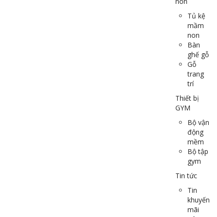
non
Tủ kệ
mầm
non
Bàn
ghế gỗ
Gỗ
trang
trí
Thiết bị
GYM
Bộ vận
động
mềm
Bộ tập
gym
Tin tức
Tin
khuyến
mãi