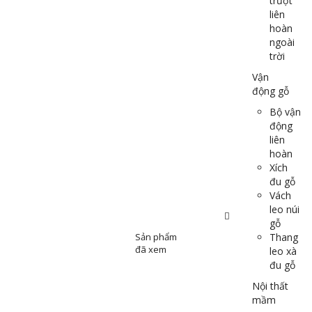
trượt
liên
hoàn
ngoài
trời
Vận
động gỗ
Bộ vận
động
liên
hoàn
Xích
đu gỗ
Vách
leo núi
gỗ
Sản phẩm
Thang
đã xem
leo xà
đu gỗ
Nội thất
mầm