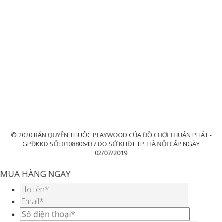
© 2020 BẢN QUYỀN THUỘC PLAYWOOD CỦA ĐỒ CHƠI THUẬN PHÁT -
GPĐKKD SỐ: 0108806437 DO SỞ KHĐT TP. HÀ NỘI CẤP NGÀY
02/07/2019
MUA HÀNG NGAY