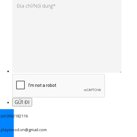
.
tel:0962182116
.
playwood.vn@gmail.com