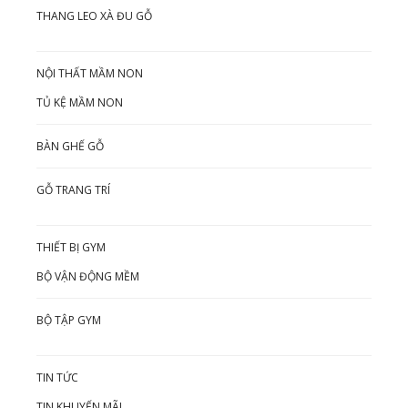
THANG LEO XÀ ĐU GỖ
NỘI THẤT MẦM NON
TỦ KỆ MẦM NON
BÀN GHẾ GỖ
GỖ TRANG TRÍ
THIẾT BỊ GYM
BỘ VẬN ĐỘNG MỀM
BỘ TẬP GYM
TIN TỨC
TIN KHUYẾN MÃI