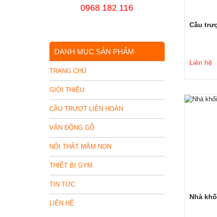
0968 182 116
Cầu trư
DANH MỤC SẢN PHẨM
Liên hệ
TRANG CHỦ
GIỚI THIỆU
CẦU TRƯỢT LIÊN HOÀN
VẬN ĐỘNG GỖ
NỘI THẤT MẦM NON
THIẾT BỊ GYM
TIN TỨC
Nhà khố
LIÊN HỆ