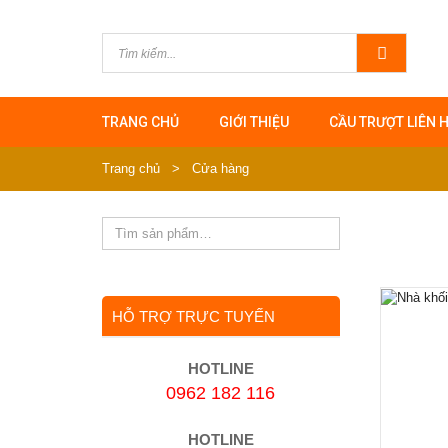
TRANG CHỦ
GIỚI THIỆU
CẦU TRƯỢT LIÊN 
Trang chủ
>
Cửa hàng
HỖ TRỢ TRỰC TUYẾN
HOTLINE
0962 182 116
HOTLINE